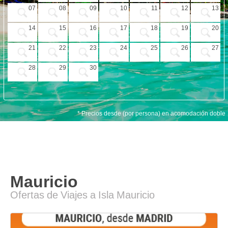
VUELO + HOTEL
07
08
09
10
11
12
13
PLAYAS
14
15
16
17
18
19
20
CRUCEROS
21
22
23
24
25
26
27
CIRCUITOS
28
29
30
DISNEY
TRIP PLANNER
* Precios desde (por persona) en acomodación doble
Mauricio
Ofertas de Viajes a Isla Mauricio