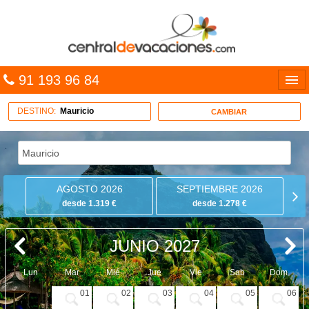
91 193 96 84
Idiomas
DESTINO:
Mauricio
CAMBIAR
Entrar
MULTIDESTINO
AGOSTO 2026
SEPTIEMBRE 2026
VACACIONES
desde 1.319 €
desde 1.278 €
HOTELES
JUNIO 2027
CARIBE
Lun
Mar
Mié
Jue
Vie
Sab
Dom
OFERTAS
01
02
03
04
05
06