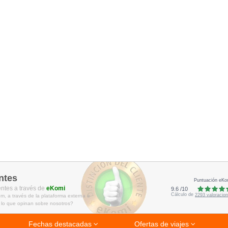
ntes
Puntuación eKo
entes a través de
eKomi
9.6
/
10
Cálculo de
2293
valoracio
m, a través de la plataforma externa e
 lo que opinan sobre nosotros?
Fechas destacadas
Ofertas de viajes