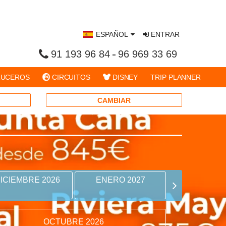
ESPAÑOL
ENTRAR
91 193 96 84
96 969 33 69
UCEROS
CIRCUITOS
DISNEY
TRIP PLANNER
CAMBIAR
ICIEMBRE 2026
ENERO 2027
FEBRERO 
OCTUBRE 2026