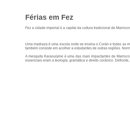
Férias em Fez
Fez a cidade imperial é a capital da cultura tradicional de Marro
Uma madraza é uma escola onde se ensina o Corán e todas as mat
também consiste em acolher a estudantes de outras regiões. Norm
A mesquita Karaouiyine é uma das mais impactantes de Marrocos
essenciais eram a teología, gramática e direito coránico. Defron