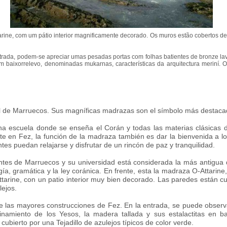
tarine, com um pátio interior magnificamente decorado. Os muros estão cobertos de
trada, podem-se apreciar umas pesadas portas com folhas batientes de bronze lav
 baixorrelevo, denominadas mukarnas, características da arquitectura meriní. O 
ional de Marruecos. Sus magníficas madrazas son el símbolo más destacad
a escuela donde se enseña el Corán y todas las materias clásicas d
e en Fez, la función de la madraza también es dar la bienvenida a los
tes puedan relajarse y disfrutar de un rincón de paz y tranquilidad.
tes de Marruecos y su universidad está considerada la más antigua
ogía, gramática y la ley coránica. En frente, esta la madraza O-Attari
arine, con un patio interior muy bien decorado. Las paredes están cu
ejos.
de las mayores construcciones de Fez. En la entrada, se puede observ
finamiento de los Yesos, la madera tallada y sus estalactitas en b
cubierto por una Tejadillo de azulejos típicos de color verde.