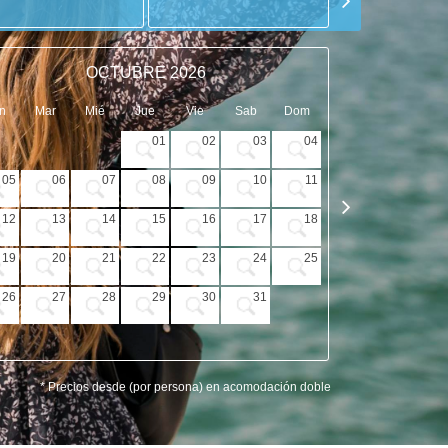
OCTUBRE 2026
n
Mar
Mié
Jue
Vie
Sab
Dom
Lun
Mar
01
02
03
04
05
06
07
08
09
10
11
02
03
12
13
14
15
16
17
18
09
10
19
20
21
22
23
24
25
16
17
26
27
28
29
30
31
23
24
30
* Precios desde (por persona) en acomodación doble