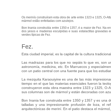
Os merinís construíram esta obra de arte entre 1323 e 1325, O-At
mármol estão enfeitadas com azulejos.
Bon Inania construída entre 1350 e 1357, é a maior de Fez. Na en
dos yesos e madeiras esculpidas e suas estalactitas gravadas em
verdes típicas de Fez.
Fez.
Esta ciudad imperial, es la capital de la cultura tradic
Las madrazas para los que no sepáis lo que es, son un
astronomía, medicina, etc. En Marruecos y especialment
con un patio central con una fuente para que los estudian
La mezquita Karaouiyine es una de las más impresionan
tiempo en el que las materias esenciales fueron la teol
construyeron esta obra maestra entre 1323 y 1325, O-Att
sus columnas son de mármol y están decoradas con azul
Bon Inania fue construida entre 1350 y 1357 y es una 
talladas y una impresionante profusión de loza, el re
arquitectónicas de meriní. En el patio destaca el mármol, 