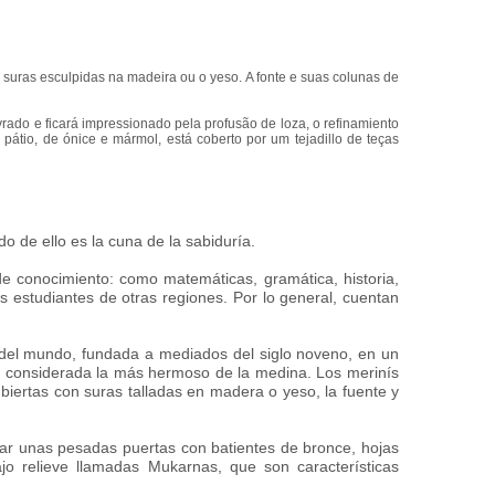
 suras esculpidas na madeira ou o yeso. A fonte e suas colunas de
rado e ficará impressionado pela profusão de loza, o refinamiento
pátio, de ónice e mármol, está coberto por um tejadillo de teças
o de ello es la cuna de la sabiduría.
e conocimiento: como matemáticas, gramática, historia,
 estudiantes de otras regiones. Por lo general, cuentan
 del mundo, fundada a mediados del siglo noveno, en un
ne, considerada la más hermoso de la medina. Los merinís
biertas con suras talladas en madera o yeso, la fuente y
ar unas pesadas puertas con batientes de bronce, hojas
ajo relieve llamadas Mukarnas, que son características