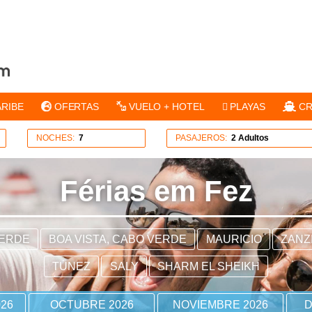
ARIBE
OFERTAS
VUELO + HOTEL
PLAYAS
CR
NOCHES:
7
PASAJEROS:
2 Adultos
Férias em Fez
VERDE
BOA VISTA, CABO VERDE
MAURICIO
ZANZ
TÚNEZ
SALY
SHARM EL SHEIKH
26
OCTUBRE 2026
NOVIEMBRE 2026
D