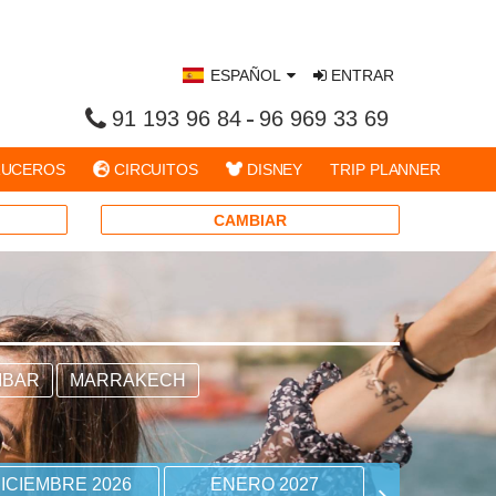
ESPAÑOL
ENTRAR
91 193 96 84
96 969 33 69
UCEROS
CIRCUITOS
DISNEY
TRIP PLANNER
CAMBIAR
IBAR
MARRAKECH
ICIEMBRE 2026
ENERO 2027
FEBRERO 