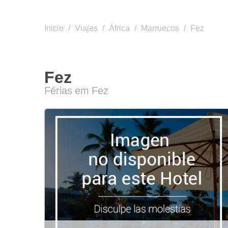
Inicio
/
Viajes
/
África
/
Marruecos
/
Fez
Fez
Férias em Fez