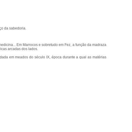
rço da sabedoria.
medicina... Em Marrocos e sobretudo em Fez, a função da madraza
icas arcadas dos lados.
ndada em meados do século IX, época durante a qual as matérias