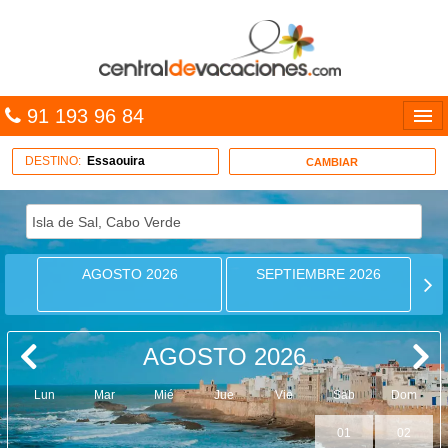
91 193 96 84
Idiomas
DESTINO:
Essaouira
CAMBIAR
Entrar
MULTIDESTINO
AGOSTO 2026
SEPTIEMBRE 2026
VACACIONES
HOTELES
AGOSTO 2026
CARIBE
Lun
Mar
Mié
Jue
Vie
Sab
Dom
OFERTAS
01
02