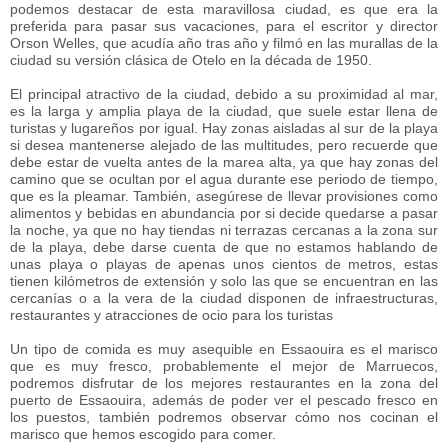
podemos destacar de esta maravillosa ciudad, es que era la
preferida para pasar sus vacaciones, para el escritor y director
Orson Welles, que acudía año tras año y filmó en las murallas de la
ciudad su versión clásica de Otelo en la década de 1950.
El principal atractivo de la ciudad, debido a su proximidad al mar,
es la larga y amplia playa de la ciudad, que suele estar llena de
turistas y lugareños por igual. Hay zonas aisladas al sur de la playa
si desea mantenerse alejado de las multitudes, pero recuerde que
debe estar de vuelta antes de la marea alta, ya que hay zonas del
camino que se ocultan por el agua durante ese periodo de tiempo,
que es la pleamar. También, asegúrese de llevar provisiones como
alimentos y bebidas en abundancia por si decide quedarse a pasar
la noche, ya que no hay tiendas ni terrazas cercanas a la zona sur
de la playa, debe darse cuenta de que no estamos hablando de
unas playa o playas de apenas unos cientos de metros, estas
tienen kilómetros de extensión y solo las que se encuentran en las
cercanías o a la vera de la ciudad disponen de infraestructuras,
restaurantes y atracciones de ocio para los turistas
Un tipo de comida es muy asequible en Essaouira es el marisco
que es muy fresco, probablemente el mejor de Marruecos,
podremos disfrutar de los mejores restaurantes en la zona del
puerto de Essaouira, además de poder ver el pescado fresco en
los puestos, también podremos observar cómo nos cocinan el
marisco que hemos escogido para comer.