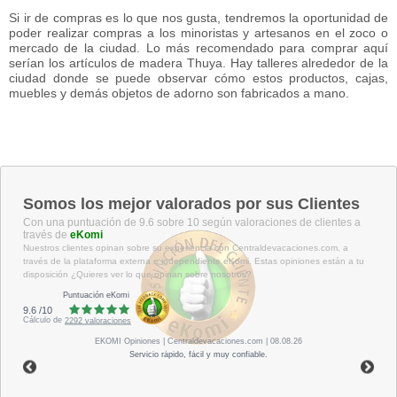
Si ir de compras es lo que nos gusta, tendremos la oportunidad de
poder realizar compras a los minoristas y artesanos en el zoco o
mercado de la ciudad. Lo más recomendado para comprar aquí
serían los artículos de madera Thuya. Hay talleres alrededor de la
ciudad donde se puede observar cómo estos productos, cajas,
muebles y demás objetos de adorno son fabricados a mano.
Somos los mejor valorados por sus Clientes
Con una puntuación de 9.6 sobre 10 según valoraciones de clientes a
través de
eKomi
Nuestros clientes opinan sobre su experiencia con Centraldevacaciones.com, a
través de la plataforma externa e independiente eKomi. Estas opiniones están a tu
disposición ¿Quieres ver lo que opinan sobre nosotros?
Puntuación eKomi
9.6
/
10
Cálculo de
2292
valoraciones
EKOMI
Opiniones
| Centraldevacaciones.com | 08.08.26
Servicio rápido, fácil y muy confiable.