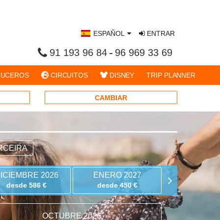
ESPAÑOL
ENTRAR
91 193 96 84
96 969 33 69
UCEROS
CIRCUITOS
DISNEY
TRIP PLANNER
CAMBIAR
RCEIRA
ICIEMBRE 2026
ENERO 2027
FEBRERO 
desde 586 €
desde 450 €
OCTUBRE 2026