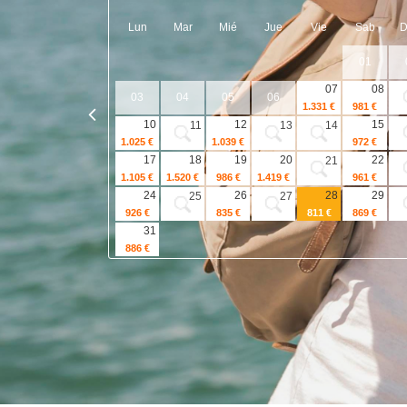
Lun
Mar
Mié
Jue
Vie
Sab
01
07
08
03
04
05
06
1.331 €
981 €
10
12
15
11
13
14
1.025 €
1.039 €
972 €
17
18
19
20
22
21
1.105 €
1.520 €
986 €
1.419 €
961 €
24
26
28
29
25
27
926 €
835 €
811 €
869 €
31
886 €