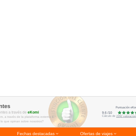
ntes
Puntuación eKo
entes a través de
eKomi
9.6
/
10
Cálculo de
2292
valoracio
m, a través de la plataforma externa e
 lo que opinan sobre nosotros?
Fechas destacadas
Ofertas de viajes