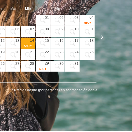
n
Mar
Mié
Jue
Vie
Sab
Dom
Lun
Mar
04
01
02
03
705 €
05
06
07
08
09
10
11
02
03
14
12
13
15
16
17
18
09
10
590 €
19
20
21
22
23
24
25
16
17
29
26
27
28
30
31
23
24
605 €
30
* Precios desde (por persona) en acomodación doble