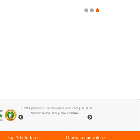
1
2
3
EKOMI
Opiniones
| Centraldevacaciones.com | 06.08.26
mi
Servicio rápido, fácil y muy confiable.
nes
Top 10 ofertas
Ofertas especiales