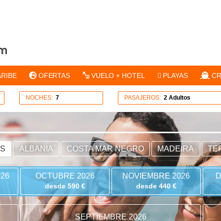
ARIBE
OFERTAS
VUELO + HOTEL
PLAYAS
CR
NOCHES:
7
PASAJEROS:
2 Adultos
ES
ALBANIA
COSTA MAR NEGRO
MADEIRA
TE
26
OCTUBRE 2026
NOVIEMBRE 2026
D
desde 590 €
desde 440 €
SEPTIEMBRE 2026