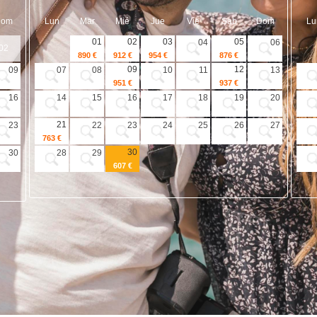
Dom
Lun
Mar
Mié
Jue
Vie
Sab
Dom
Lu
01
02
03
05
04
06
02
890 €
912 €
954 €
876 €
09
12
09
07
08
10
11
13
951 €
937 €
16
14
15
16
17
18
19
20
21
23
22
23
24
25
26
27
763 €
30
30
28
29
607 €