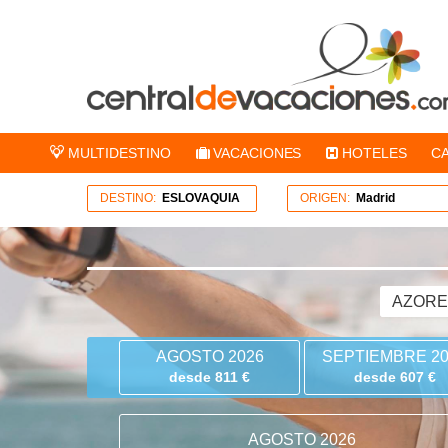
MULTIDESTINO
VACACIONES
HOTELES
C
DESTINO:
ESLOVAQUIA
ORIGEN:
Madrid
AZOR
AGOSTO 2026
SEPTIEMBRE 20
desde 811 €
desde 607 €
AGOSTO 2026