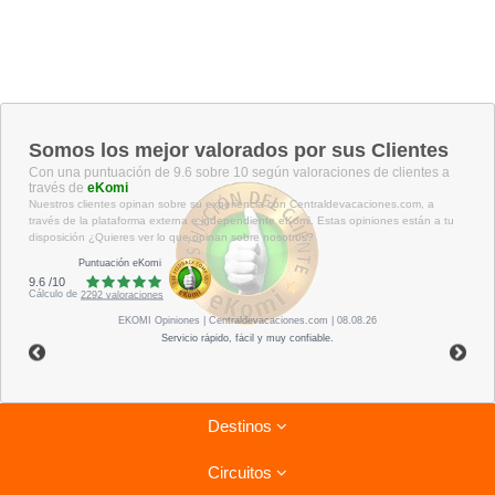
Somos los mejor valorados por sus Clientes
Con una puntuación de 9.6 sobre 10 según valoraciones de clientes a
través de
eKomi
Nuestros clientes opinan sobre su experiencia con Centraldevacaciones.com, a
través de la plataforma externa e independiente eKomi. Estas opiniones están a tu
disposición ¿Quieres ver lo que opinan sobre nosotros?
Puntuación eKomi
9.6
/
10
Cálculo de
2292
valoraciones
EKOMI
Opiniones
| Centraldevacaciones.com | 08.08.26
Servicio rápido, fácil y muy confiable.
Destinos
Circuitos
Riviera Maya