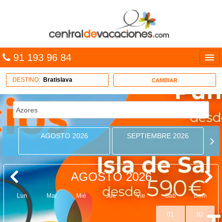
91 193 96 84
Idiomas
DESTINO:
Bratislava
CAMBIAR
Entrar
MULTIDESTINO
AGOSTO 2026
SEPTIEMBRE 2026
VACACIONES
HOTELES
AGOSTO 2026
CARIBE
Lun
Mar
Mié
Jue
Vie
Sab
Dom
OFERTAS
01
02