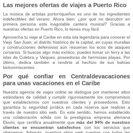
Las mejores ofertas de viajes a Puerto Rico
La música de artistas portorriqueños es uno de los ingredientes
indefectibles del verano. Ahora bien: ¿por qué no descubrir en
primera persona esta inagotable cantera musical? Gracias a
nuestras ofertas en Puerto Rico, lo tienes muy fácil.
Aprovecha tu viaje al Caribe en esta isla legendaria para conocer el
Viejo San Juan, el distrito histórico de la capital, en cuyas murallas
y construcciones defensivas aún resuenan los ecos de ataques
corsarios. Si buscas algo más exótico, puedes tomar un ferry a las
islas de Culebra y Vieques, poseedoras de hermosas playas. Por
último, dedica también a rendirte al hechizo de sus bahías
bioluminiscentes.
Por qué confiar en Centraldevacaciones
para unas vacaciones en el Caribe
Nuestra agencia de viajes online se distingue por mantener altos
estándares de calidad y cumplir rigurosamente los compromisos
que establecemos con nuestros clientes y proveedores. Esto
garantiza tu seguridad jurídica en cada reserva que realices a
través de nuestro sitio web. En este sentido, hemos establecido
una colaboración sólida con la prestigiosa empresa alemana
Ekomi, que certifica anualmente que
más del 94% de nuestros
clientes se encuentran satisfechos
con los servicios que
ofrecemos. Además, nuestros sitios web cuentan con todas las