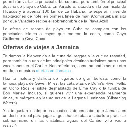
permitirán visitar la principal urbe cubana, pero también el principal
destino de playa de Cuba. En Varadero, situada en la península de
Hicacos y a apenas 130 km de La Habana, te esperan miles de
habitaciones de hotel en primera línea de mar. ¡Comprueba in situ
por qué Varadero recibe el sobrenombre de la Playa Azul!
La oferta de resorts de playa en Cuba se completa con los
principales islotes o cayos que motean la costa, como Cayo
Guillermo o Cayo Coco.
Ofertas de viajes a Jamaica
Te damos la bienvenida a la cuna del reggae y la cultura rastafari,
pero también a uno de los principales destinos turísticos para unas
vacaciones en el Caribe. Nos referimos, como no podía ser de otro
modo, a nuestras
ofertas en Jamaica
.
Haz tu maleta y disfruta de lugares de gran belleza, como la
famosa playa de Seven Miles, las cataratas de Dunn’s River Falls,
en Ocho Ríos, el islote deshabitado de Lime Cay o la tumba de
Bob Marley. Incluso, si quieres vivir una experiencia realmente
única, sumérgete en las aguas de la Laguna Luminosa (Glistening
Waters).
Y si te gustan los deportes acuáticos, debes saber que Jamaica es
un destino ideal para jugar al golf, hacer rutas a caballo o practicar
submarinismo en las cristalinas aguas del Caribe. ¿Te vas a
resistir?