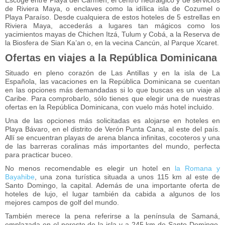
Escoge entre Playa del Carmen, el centro neurálgico y de servicios
de Riviera Maya, o enclaves como la idílica isla de Cozumel o
Playa Paraíso. Desde cualquiera de estos hoteles de 5 estrellas en
Riviera Maya, accederás a lugares tan mágicos como los
yacimientos mayas de Chichen Itzá, Tulum y Cobá, a la Reserva de
la Biosfera de Sian Ka’an o, en la vecina Cancún, al Parque Xcaret.
Ofertas en viajes a la República Dominicana
Situado en pleno corazón de Las Antillas y en la isla de La
Española, las vacaciones en la República Dominicana se cuentan
en las opciones más demandadas si lo que buscas es un viaje al
Caribe. Para comprobarlo, sólo tienes que elegir una de nuestras
ofertas en la República Dominicana, con vuelo más hotel incluido.
Una de las opciones más solicitadas es alojarse en hoteles en
Playa Bávaro, en el distrito de Verón Punta Cana, al este del país.
Allí se encuentran playas de arena blanca infinitas, cocoteros y una
de las barreras coralinas más importantes del mundo, perfecta
para practicar buceo.
No menos recomendable es elegir un hotel en
la Romana y
Bayahibe
, una zona turística situada a unos 115 km al este de
Santo Domingo, la capital. Además de una importante oferta de
hoteles de lujo, el lugar también da cabida a algunos de los
mejores campos de golf del mundo.
También merece la pena referirse a la península de Samaná,
emplazada en el noreste de la isla y a 245 km de Santo Domingo,