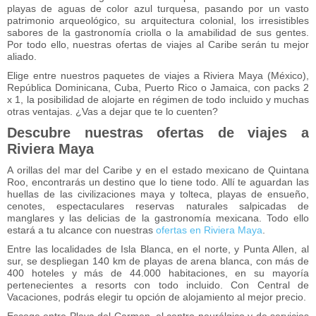
playas de aguas de color azul turquesa, pasando por un vasto
patrimonio arqueológico, su arquitectura colonial, los irresistibles
sabores de la gastronomía criolla o la amabilidad de sus gentes.
Por todo ello, nuestras ofertas de viajes al Caribe serán tu mejor
aliado.
Elige entre nuestros paquetes de viajes a Riviera Maya (México),
República Dominicana, Cuba, Puerto Rico o Jamaica, con packs 2
x 1, la posibilidad de alojarte en régimen de todo incluido y muchas
otras ventajas. ¿Vas a dejar que te lo cuenten?
Descubre nuestras ofertas de viajes a
Riviera Maya
A orillas del mar del Caribe y en el estado mexicano de Quintana
Roo, encontrarás un destino que lo tiene todo. Allí te aguardan las
huellas de las civilizaciones maya y tolteca, playas de ensueño,
cenotes, espectaculares reservas naturales salpicadas de
manglares y las delicias de la gastronomía mexicana. Todo ello
estará a tu alcance con nuestras
ofertas en Riviera Maya
.
Entre las localidades de Isla Blanca, en el norte, y Punta Allen, al
sur, se despliegan 140 km de playas de arena blanca, con más de
400 hoteles y más de 44.000 habitaciones, en su mayoría
pertenecientes a resorts con todo incluido. Con Central de
Vacaciones, podrás elegir tu opción de alojamiento al mejor precio.