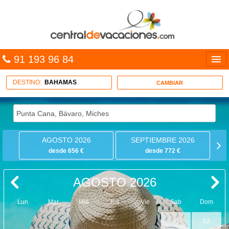
91 193 96 84
Idiomas
DESTINO:
BAHAMAS
CAMBIAR
Entrar
MULTIDESTINO
AGOSTO 2026
SEPTIEMBRE 2026
VACACIONES
desde 656 €
desde 772 €
HOTELES
AGOSTO 2026
CARIBE
Lun
Mar
Mié
Jue
Vie
Sab
Dom
OFERTAS
01
02