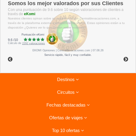
Somos los mejor valorados por sus Clientes
Con una puntuación de 9.6 sobre 10 según valoraciones de clientes a
través de
eKomi
Nuestros clientes opinan sobre su experiencia con Centraldevacaciones.com, a
través de la plataforma externa e independiente eKomi. Estas opiniones están a tu
disposición ¿Quieres ver lo que opinan sobre nosotros?
Puntuación eKomi
9.6
/
10
Cálculo de
2292
valoraciones
EKOMI
Opiniones
| Centraldevacaciones.com | 07.08.26
Servicio rápido, fácil y muy confiable.
Destinos
Circuitos
Riviera Maya
Fechas destacadas
Tenerife
Combinados La Habana- Varadero
Lanzarote
Ofertas de viajes
Circuitos por Italia
Ofertas para el verano
Isla Mauricio
Circuitos por Vietnam
Top 10 ofertas
Costa de la Luz, Hoteles
Viajes a Cuba