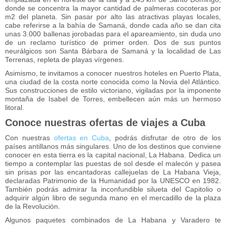
donde se concentra la mayor cantidad de palmeras cocoteras por
m2 del planeta. Sin pasar por alto las atractivas playas locales,
cabe referirse a la bahía de Samaná, donde cada año se dan cita
unas 3.000 ballenas jorobadas para el apareamiento, sin duda uno
de un reclamo turístico de primer orden. Dos de sus puntos
neurálgicos son Santa Bárbara de Samaná y la localidad de Las
Terrenas, repleta de playas vírgenes.
Asimismo, te invitamos a conocer nuestros hoteles en Puerto Plata,
una ciudad de la costa norte conocida como la Novia del Atlántico.
Sus construcciones de estilo victoriano, vigiladas por la imponente
montaña de Isabel de Torres, embellecen aún más un hermoso
litoral.
Conoce nuestras ofertas de viajes a Cuba
Con nuestras
ofertas en Cuba
, podrás disfrutar de otro de los
países antillanos más singulares. Uno de los destinos que conviene
conocer en esta tierra es la capital nacional, La Habana. Dedica un
tiempo a contemplar las puestas de sol desde el malecón y pasea
sin prisas por las encantadoras callejuelas de La Habana Vieja,
declaradas Patrimonio de la Humanidad por la UNESCO en 1982.
También podrás admirar la inconfundible silueta del Capitolio o
adquirir algún libro de segunda mano en el mercadillo de la plaza
de la Revolución.
Algunos paquetes combinados de La Habana y Varadero te