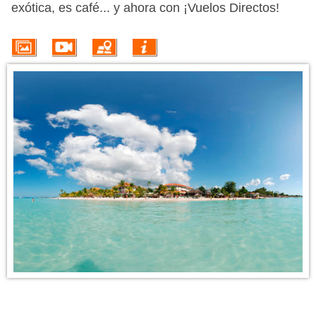
VUELO + HOTEL
exótica, es café... y ahora con ¡Vuelos Directos!
PLAYAS
CRUCEROS
CIRCUITOS
DISNEY
TRIP PLANNER
INFORMACIÓN DEL DESTINO
¡ESTO SI QUE SON PLAYAS!