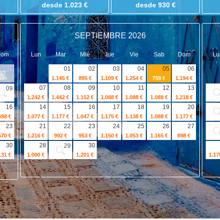
desde 1.023 €
desde 930 €
SEPTIEMBRE 2026
Dom
Lun
Mar
Mié
Jue
Vie
Sab
Dom
Lu
01
02
03
04
05
06
02
1.145 €
895 €
1.109 €
1.254 €
759 €
1.194 €
07
08
09
10
11
12
13
09
1.242 €
1.442 €
1.152 €
1.088 €
1.088 €
1.088 €
1.218 €
16
14
15
16
17
18
19
20
698 €
1.077 €
1.177 €
1.047 €
1.175 €
1.138 €
1.088 €
1.177 €
23
21
22
23
24
25
26
27
570 €
1.216 €
992 €
953 €
1.150 €
1.053 €
1.165 €
898 €
30
28
30
29
131 €
1.000 €
1.201 €
1.17