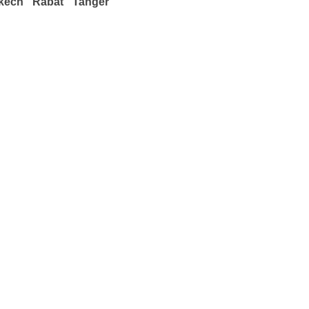
kech
Rabat
Tanger