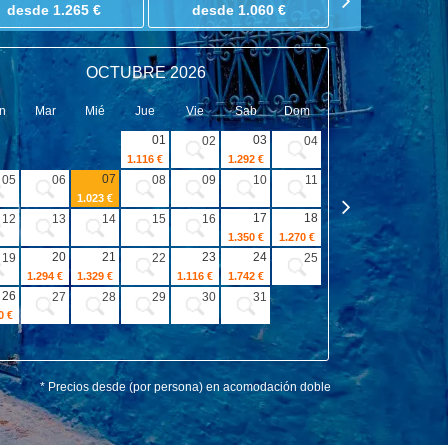
desde 1.265 €
desde 1.060 €
desde 1.1
OCTUBRE 2026
n
Mar
Mié
Jue
Vie
Sab
Dom
Lun
Mar
01
03
02
04
1.116 €
1.292 €
07
05
06
08
09
10
11
02
03
1.023 €
17
18
09
12
13
14
15
16
10
1.350 €
1.270 €
1.329 €
20
21
23
24
16
19
22
25
17
1.294 €
1.329 €
1.116 €
1.742 €
1.137 €
26
27
28
29
30
31
23
24
0 €
30
* Precios desde (por persona) en acomodación doble