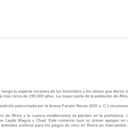
 venga la especie sucesiva de los homínidos y los simios que dieron 
tá más cerca de 190.000 años. La mayor parte de la población de África
pedición patrocinada por la fenicia Faraón Necao (616 a. C.) circunnav
tro de África y la cuenca mediterránea se pierden en la prehistoria. 
e Leptis Magna y Chad. Este comercio tuvo su primer apogeo en el 
 y animales exóticos para los juegos de circo en Roma en intercambio