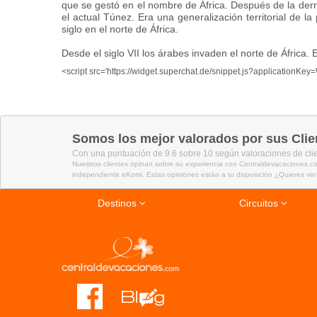
que se gestó en el nombre de África. Después de la der
el actual Túnez. Era una generalización territorial de 
siglo en el norte de África.
Desde el siglo VII los árabes invaden el norte de África.
<script src='https://widget.superchat.de/snippet.js?applicatio
Somos los mejor valorados por sus Clie
Con una puntuación de 9.6 sobre 10 según valoraciones de cli
Nuestros clientes opinan sobre su experiencia con Centraldevacaciones.co
independiente eKomi. Estas opiniones están a tu disposición ¿Quieres ver
Destinos
Circuitos
Combinados La Habana- Varadero
Ofertas viajes Última Hora
Ofertas para el verano
Bahia Principe
Viajes a Cuba
Riviera Maya
Viajes a República Dominicana
Viajes Todo Incluido a Perú
Ofertas viajes fin de año
Luna de miel en Kenia
Cruceros última hora
Gran Canaria
Multidestino, tu viaje soñado
Viajes Organizados en Bali
Berlín, Praga y Viena
Viajes en Octubre
Viajes a Egipto
Punta Cana
Cayo Santa María
Viajes a Canadá