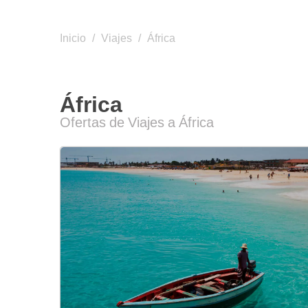
Inicio
/
Viajes
/
África
África
Ofertas de Viajes a África