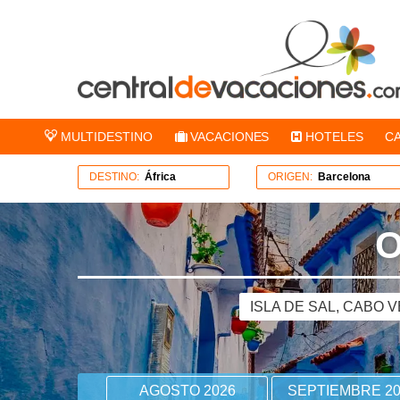
MULTIDESTINO
VACACIONES
HOTELES
C
DESTINO:
África
ORIGEN:
Barcelona
O
ISLA DE SAL, CABO 
AGOSTO 2026
SEPTIEMBRE 20