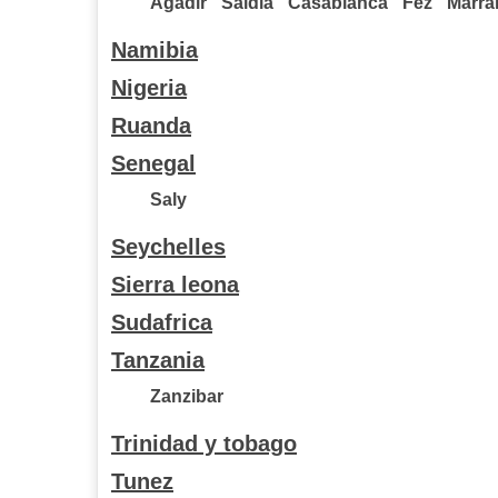
Agadir
Saidia
Casablanca
Fez
Marra
Namibia
Nigeria
Ruanda
Senegal
Saly
Seychelles
Sierra leona
Sudafrica
Tanzania
Zanzibar
Trinidad y tobago
Tunez