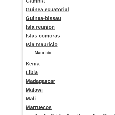
Gambia
Guinea ecuatorial
Guinea-bissau
Isla reunion
Islas comoras
Isla mauricio
Mauricio
Kenia
Libia
Madagascar
Malawi
Mali
Marruecos