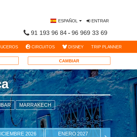
ESPAÑOL
ENTRAR
91 193 96 84
96 969 33 69
UCEROS
CIRCUITOS
DISNEY
TRIP PLANNER
CAMBIAR
ca
IBAR
MARRAKECH
ICIEMBRE 2026
ENERO 2027
FEBRERO 