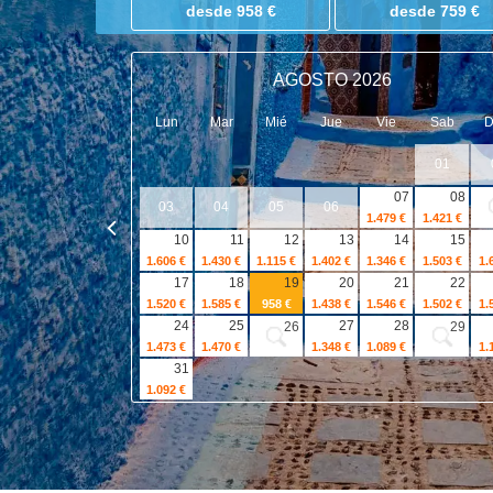
desde 958 €
desde 759 €
AGOSTO 2026
Lun
Mar
Mié
Jue
Vie
Sab
01
07
08
03
04
05
06
1.479 €
1.421 €
10
11
12
13
14
15
1.606 €
1.430 €
1.115 €
1.402 €
1.346 €
1.503 €
1.
17
18
19
20
21
22
1.520 €
1.585 €
958 €
1.438 €
1.546 €
1.502 €
1.
24
25
27
28
26
29
1.473 €
1.470 €
1.348 €
1.089 €
1.
31
1.092 €