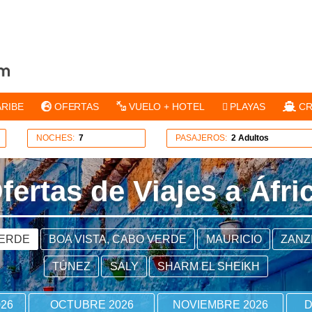
ARIBE
OFERTAS
VUELO + HOTEL
PLAYAS
CR
NOCHES:
7
PASAJEROS:
2 Adultos
fertas de Viajes a Áfri
VERDE
BOA VISTA, CABO VERDE
MAURICIO
ZANZ
TÚNEZ
SALY
SHARM EL SHEIKH
26
OCTUBRE 2026
NOVIEMBRE 2026
D