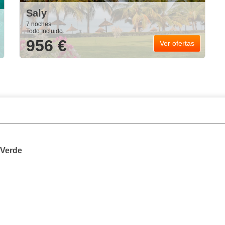
Saly
7 noches
Todo Incluido
956 €
Ver ofertas
 Verde