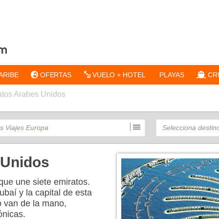
ARIBE
OFERTAS
VUELO + HOTEL
PLAYAS
CR
atos Arabes Unidos
 Unidos
que une siete emiratos.
baí y la capital de esta
o van de la mano,
ónicas.