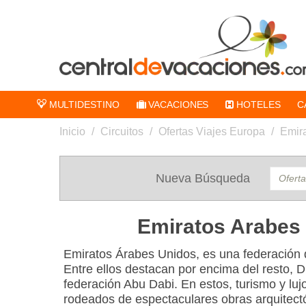
MULTIDESTINO
VACACIONES
HOTELES
C
Inicio
/
Circuitos
/
Ofertas Viajes Europa
/
Emir
Nueva Búsqueda
Emiratos Arabes
Emiratos Árabes Unidos, es una federación 
Entre ellos destacan por encima del resto, Du
federación Abu Dabi. En estos, turismo y luj
rodeados de espectaculares obras arquitect