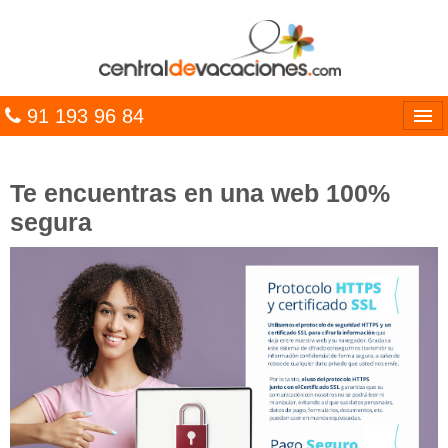
91 193 96 84
Idiomas
Te encuentras en una web 100%
Entrar
segura
MULTIDESTINO
VACACIONES
HOTELES
CARIBE
OFERTAS