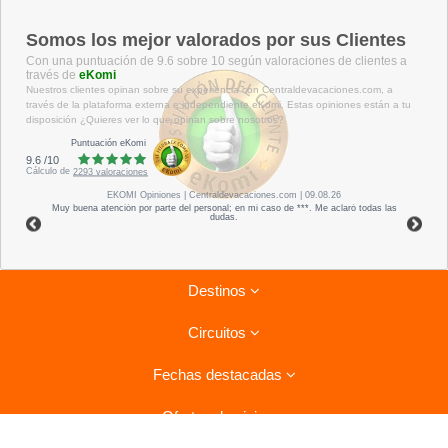
Somos los mejor valorados por sus Clientes
Con una puntuación de 9.6 sobre 10 según valoraciones de clientes a
través de
eKomi
Nuestros clientes opinan sobre su experiencia con Centraldevacaciones.com, a
través de la plataforma externa e independiente eKomi. Estas opiniones están a tu
disposición ¿Quieres ver lo que opinan sobre nosotros?
Puntuación eKomi
9.6
/
10
Cálculo de
2293
valoraciones
EKOMI
Opiniones
| Centraldevacaciones.com | 09.08.26
Muy buena atención por parte del personal; en mi caso de ***. Me aclaró todas las
dudas.
Destinos
Circuitos
Riviera Maya
Fechas destacadas
Tenerife
Combinados La Habana- Varadero
Lanzarote
Ofertas de viajes
Circuitos por Italia
Ofertas para el verano
Isla Mauricio