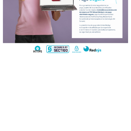
VUELO + HOTEL
PLAYAS
CRUCEROS
CIRCUITOS
DISNEY
TRIP PLANNER