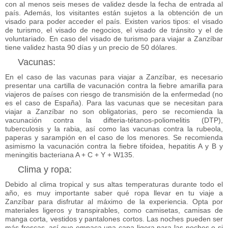
con al menos seis meses de validez desde la fecha de entrada al
país. Además, los visitantes están sujetos a la obtención de un
visado para poder acceder el país. Existen varios tipos: el visado
de turismo, el visado de negocios, el visado de tránsito y el de
voluntariado. En caso del
visado de turismo para viajar a Zanzíbar
tiene validez hasta 90 días y un precio de 50 dólares.
Vacunas:
En el caso de las
vacunas para viajar a Zanzíbar
, es necesario
presentar una cartilla de vacunación contra la fiebre amarilla para
viajeros de países con riesgo de transmisión de la enfermedad (no
es el caso de España). Para las
vacunas que se necesitan para
viajar a Zanzíbar
no son obligatorias, pero se recomienda la
vacunación contra la difteria-tétanos-poliomelitis (DTP),
tuberculosis y la rabia, así como las vacunas contra la rubeola,
paperas y sarampión en el caso de los menores. Se recomienda
asimismo la vacunación contra la fiebre tifoidea, hepatitis A y B y
meningitis bacteriana A + C + Y + W135.
Clima y ropa:
Debido al clima tropical y sus altas temperaturas durante todo el
año, es muy importante saber qué ropa llevar en tu viaje a
Zanzíbar para disfrutar al máximo de la experiencia. Opta por
materiales ligeros y transpirables, como camisetas, camisas de
manga corta, vestidos y pantalones cortos. Las noches pueden ser
más frescas, así que empaca una capa ligera para las noches o si