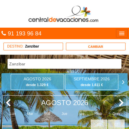
91 193 96 84
Idiomas
DESTINO:
Zanzibar
CAMBIAR
Entrar
MULTIDESTINO
AGOSTO 2026
SEPTIEMBRE 2026
VACACIONES
desde 1.329 €
desde 1.611 €
HOTELES
AGOSTO 2026
CARIBE
Lun
Mar
Mié
Jue
Vie
Sab
Dom
OFERTAS
01
02