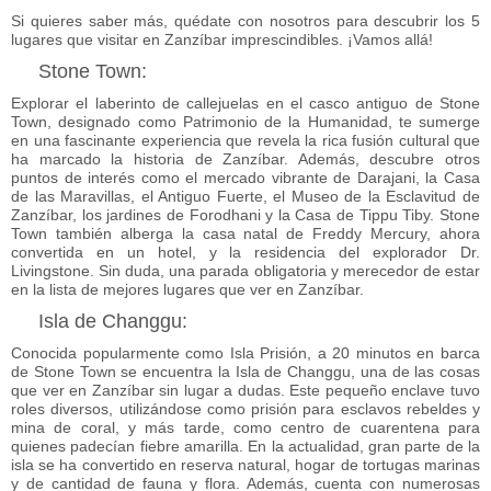
Si quieres saber más, quédate con nosotros para descubrir los 5
lugares que visitar en Zanzíbar imprescindibles. ¡Vamos allá!
Stone Town:
Explorar el laberinto de callejuelas en el
casco antiguo de Stone
Town
, designado como Patrimonio de la Humanidad, te sumerge
en una fascinante experiencia que revela la rica fusión cultural que
ha marcado la historia de Zanzíbar. Además, descubre otros
puntos de interés como el mercado vibrante de Darajani, la Casa
de las Maravillas, el Antiguo Fuerte, el Museo de la Esclavitud de
Zanzíbar, los jardines de Forodhani y la Casa de Tippu Tiby. Stone
Town también alberga la
casa natal de Freddy Mercury
, ahora
convertida en un hotel, y la residencia del explorador Dr.
Livingstone. Sin duda, una parada obligatoria y merecedor de estar
en la lista de mejores lugares que ver en Zanzíbar.
Isla de Changgu:
Conocida popularmente como Isla Prisión, a 20 minutos en barca
de Stone Town se encuentra la Isla de Changgu, una de las
cosas
que ver en Zanzíbar
sin lugar a dudas. Este pequeño enclave tuvo
roles diversos, utilizándose como prisión para esclavos rebeldes y
mina de coral, y más tarde, como centro de cuarentena para
quienes padecían fiebre amarilla. En la actualidad, gran parte de la
isla se ha convertido en reserva natural, hogar de tortugas marinas
y de cantidad de fauna y flora. Además, cuenta con numerosas