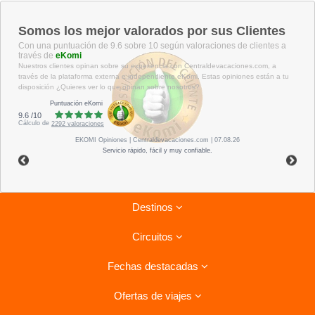
Somos los mejor valorados por sus Clientes
Con una puntuación de 9.6 sobre 10 según valoraciones de clientes a
través de
eKomi
Nuestros clientes opinan sobre su experiencia con Centraldevacaciones.com, a
través de la plataforma externa e independiente eKomi. Estas opiniones están a tu
disposición ¿Quieres ver lo que opinan sobre nosotros?
Puntuación eKomi
9.6
/
10
Cálculo de
2292
valoraciones
EKOMI
Opiniones
| Centraldevacaciones.com | 07.08.26
Servicio rápido, fácil y muy confiable.
Destinos
Circuitos
Riviera Maya
Fechas destacadas
Tenerife
Combinados La Habana- Varadero
Lanzarote
Ofertas de viajes
Circuitos por Italia
Ofertas para el verano