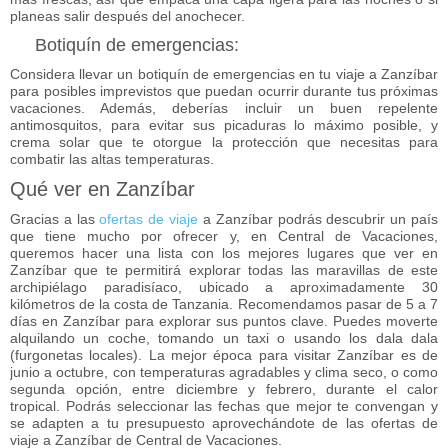
planeas salir después del anochecer.
Botiquín de emergencias:
Considera llevar un botiquín de emergencias en tu viaje a Zanzíbar
para posibles imprevistos que puedan ocurrir durante tus próximas
vacaciones. Además, deberías incluir un buen repelente
antimosquitos, para evitar sus picaduras lo máximo posible, y
crema solar que te otorgue la protección que necesitas para
combatir las altas temperaturas.
Qué ver en Zanzíbar
Gracias a las
ofertas de viaje
a Zanzíbar podrás descubrir un país
que tiene mucho por ofrecer y, en Central de Vacaciones,
queremos hacer una lista con los mejores lugares que ver en
Zanzíbar que te permitirá explorar todas las maravillas de este
archipiélago paradisíaco, ubicado a aproximadamente 30
kilómetros de la costa de Tanzania. Recomendamos pasar de
5 a 7
días en Zanzíbar
para explorar sus puntos clave. Puedes moverte
alquilando un coche, tomando un taxi o usando los dala dala
(furgonetas locales). La mejor
época para visitar Zanzíbar
es de
junio a octubre, con temperaturas agradables y clima seco, o como
segunda opción, entre diciembre y febrero, durante el calor
tropical. Podrás seleccionar las fechas que mejor te convengan y
se adapten a tu presupuesto aprovechándote de las ofertas de
viaje a Zanzíbar de Central de Vacaciones.