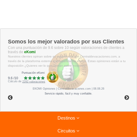
Somos los mejor valorados por sus Clientes
Con una puntuación de 9.6 sobre 10 según valoraciones de clientes a
través de
eKomi
Nuestros clientes opinan sobre su experiencia con Centraldevacaciones.com, a
través de la plataforma externa e independiente eKomi. Estas opiniones están a tu
disposición ¿Quieres ver lo que opinan sobre nosotros?
Puntuación eKomi
9.6
/
10
Cálculo de
2292
valoraciones
EKOMI
Opiniones
| Centraldevacaciones.com | 08.08.26
Servicio rápido, fácil y muy confiable.
Destinos
Circuitos
Riviera Maya