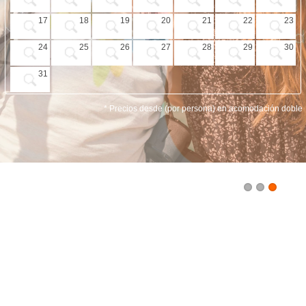
VUELO + HOTEL
17
18
19
20
21
22
23
PLAYAS
24
25
26
27
28
29
30
CRUCEROS
31
CIRCUITOS
* Precios desde (por persona) en acomodación doble
DISNEY
TRIP PLANNER
1
2
3