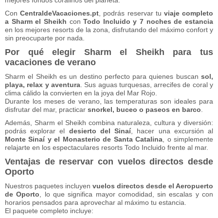
mejores fondos coralinos del planeta.
Con
CentraldeVacaciones.pt
, podrás reservar tu
viaje completo
a Sharm el Sheikh
con
Todo Incluido y 7 noches de estancia
en los mejores resorts de la zona, disfrutando del máximo confort y
sin preocuparte por nada.
Por qué elegir Sharm el Sheikh para tus
vacaciones de verano
Sharm el Sheikh es un destino perfecto para quienes buscan
sol,
playa, relax y aventura
. Sus aguas turquesas, arrecifes de coral y
clima cálido la convierten en la joya del Mar Rojo.
Durante los meses de verano, las temperaturas son ideales para
disfrutar del mar, practicar
snorkel, buceo o paseos en barco
.
Además, Sharm el Sheikh combina naturaleza, cultura y diversión:
podrás explorar el
desierto del Sinaí
, hacer una excursión al
Monte Sinaí y el Monasterio de Santa Catalina
, o simplemente
relajarte en los espectaculares resorts Todo Incluido frente al mar.
Ventajas de reservar con vuelos directos desde
Oporto
Nuestros paquetes incluyen
vuelos directos desde el Aeropuerto
de Oporto
, lo que significa mayor comodidad, sin escalas y con
horarios pensados para aprovechar al máximo tu estancia.
El paquete completo incluye: