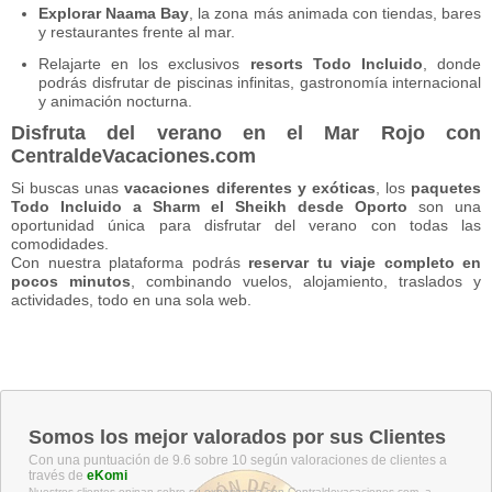
Explorar Naama Bay
, la zona más animada con tiendas, bares
y restaurantes frente al mar.
Relajarte en los exclusivos
resorts Todo Incluido
, donde
podrás disfrutar de piscinas infinitas, gastronomía internacional
y animación nocturna.
Disfruta del verano en el Mar Rojo con
CentraldeVacaciones.com
Si buscas unas
vacaciones diferentes y exóticas
, los
paquetes
Todo Incluido a Sharm el Sheikh desde Oporto
son una
oportunidad única para disfrutar del verano con todas las
comodidades.
Con nuestra plataforma podrás
reservar tu viaje completo en
pocos minutos
, combinando vuelos, alojamiento, traslados y
actividades, todo en una sola web.
Somos los mejor valorados por sus Clientes
Con una puntuación de 9.6 sobre 10 según valoraciones de clientes a
través de
eKomi
Nuestros clientes opinan sobre su experiencia con Centraldevacaciones.com, a