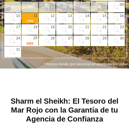
VUELO + HOTEL
09
03
04
05
06
07
08
PLAYAS
11
10
12
13
14
15
16
778 €
CRUCEROS
17
18
19
20
21
22
23
CIRCUITOS
25
24
26
27
28
29
30
929 €
DISNEY
31
TRIP PLANNER
* Precios desde (por persona) en acomodación doble
Sharm el Sheikh: El Tesoro del
Mar Rojo con la Garantía de tu
Agencia de Confianza