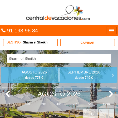
91 193 96 84
Idiomas
DESTINO:
Sharm el Sheikh
CAMBIAR
Entrar
MULTIDESTINO
AGOSTO 2026
SEPTIEMBRE 2026
VACACIONES
desde 778 €
desde 740 €
HOTELES
AGOSTO 2026
CARIBE
Lun
Mar
Mié
Jue
Vie
Sab
Dom
OFERTAS
01
02