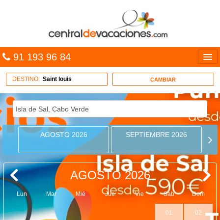
91 193 96 84
Idiomas
DESTINO:
Saint louis
CAMBIAR
Entrar
MULTIDESTINO
AGOSTO 2026
SEPTIEMBRE 2026
VACACIONES
HOTELES
AGOSTO 2026
CARIBE
Lun
Mar
Mié
Jue
Vie
Sab
Dom
OFERTAS
01
02