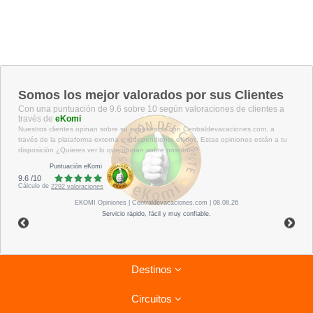
Somos los mejor valorados por sus Clientes
Con una puntuación de 9.6 sobre 10 según valoraciones de clientes a
través de
eKomi
Nuestros clientes opinan sobre su experiencia con Centraldevacaciones.com, a
través de la plataforma externa e independiente eKomi. Estas opiniones están a tu
disposición ¿Quieres ver lo que opinan sobre nosotros?
Puntuación eKomi
9.6
/
10
Cálculo de
2292
valoraciones
EKOMI
Opiniones
| Centraldevacaciones.com | 08.08.26
Servicio rápido, fácil y muy confiable.
Destinos
Circuitos
Riviera Maya