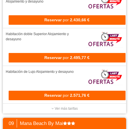
Alojamiento y desayuno
Reservar
por
2.430,66 €
Habitación doble Superior
Alojamiento y
desayuno
Reservar
por
2.495,77 €
Habitación de Lujo
Alojamiento y desayuno
Reservar
por
2.571,76 €
Ver más tarifas
09
Mana Beach By Mai