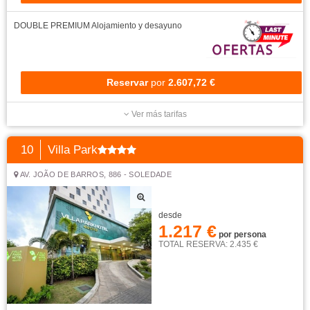
DOUBLE PREMIUM
Alojamiento y desayuno
Reservar
por
2.607,72 €
Ver más tarifas
10
Villa Park
AV. JOÃO DE BARROS, 886 - SOLEDADE
desde
1.217 €
por persona
TOTAL RESERVA: 2.435 €