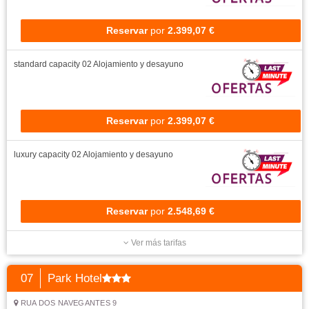
Reservar
por
2.399,07 €
standard capacity 02
Alojamiento y desayuno
Reservar
por
2.399,07 €
luxury capacity 02
Alojamiento y desayuno
Reservar
por
2.548,69 €
Ver más tarifas
07
Park Hotel
RUA DOS NAVEGANTES 9