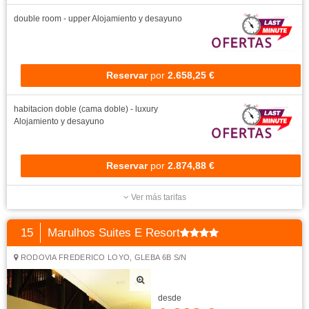
double room - upper
Alojamiento y desayuno
Reservar
por
2.658,25 €
habitacion doble (cama doble) - luxury
Alojamiento y desayuno
Reservar
por
2.874,88 €
Ver más tarifas
15
Marulhos Suites E Resort
RODOVIA FREDERICO LOYO, GLEBA 6B S/N
desde