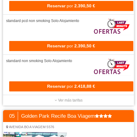
Reservar
por
2.390,50 €
standard pcd non smoking
Solo Alojamiento
Reservar
por
2.390,50 €
standard non smoking
Solo Alojamiento
Reservar
por
2.418,88 €
Ver más tarifas
05
Golden Park Recife Boa Viagem
AVENIDA BOA VIAGEM 5576