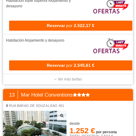
Habitación triple superior
Alojamiento y
desayuno
Reservar
por
2.522,17 €
Habitación
Alojamiento y desayuno
Reservar
por
2.545,61 €
Ver más tarifas
13
Mar Hotel Conventions
RUA BARAO DE SOUZA LEAO 451
desde
1.252 €
por persona