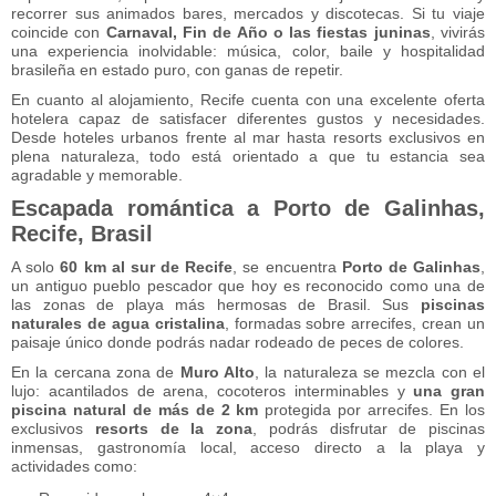
recorrer sus animados bares, mercados y discotecas. Si tu viaje
coincide con
Carnaval, Fin de Año o las fiestas juninas
, vivirás
una experiencia inolvidable: música, color, baile y hospitalidad
brasileña en estado puro, con ganas de repetir.
En cuanto al alojamiento, Recife cuenta con una excelente oferta
hotelera capaz de satisfacer diferentes gustos y necesidades.
Desde hoteles urbanos frente al mar hasta resorts exclusivos en
plena naturaleza, todo está orientado a que tu estancia sea
agradable y memorable.
Escapada romántica a Porto de Galinhas,
Recife, Brasil
A solo
60 km al sur de Recife
, se encuentra
Porto de Galinhas
,
un antiguo pueblo pescador que hoy es reconocido como una de
las zonas de playa más hermosas de Brasil. Sus
piscinas
naturales de agua cristalina
, formadas sobre arrecifes, crean un
paisaje único donde podrás nadar rodeado de peces de colores.
En la cercana zona de
Muro Alto
, la naturaleza se mezcla con el
lujo: acantilados de arena, cocoteros interminables y
una gran
piscina natural de más de 2 km
protegida por arrecifes. En los
exclusivos
resorts de la zona
, podrás disfrutar de piscinas
inmensas, gastronomía local, acceso directo a la playa y
actividades como: