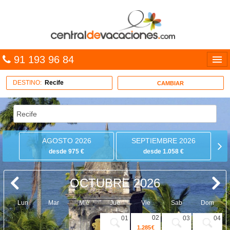
91 193 96 84
Idiomas
DESTINO:
Recife
CAMBIAR
Entrar
MULTIDESTINO
AGOSTO 2026
SEPTIEMBRE 2026
VACACIONES
desde 975 €
desde 1.058 €
HOTELES
OCTUBRE 2026
CARIBE
Lun
Mar
Mié
Jue
Vie
Sab
Dom
OFERTAS
02
01
03
04
1.285 €