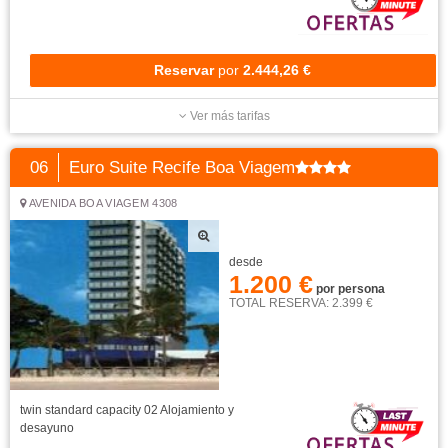
Reservar
por
2.444,26 €
Ver más tarifas
06
Euro Suite Recife Boa Viagem
AVENIDA BOA VIAGEM 4308
desde
1.200 €
por persona
TOTAL RESERVA: 2.399 €
twin standard capacity 02
Alojamiento y
desayuno