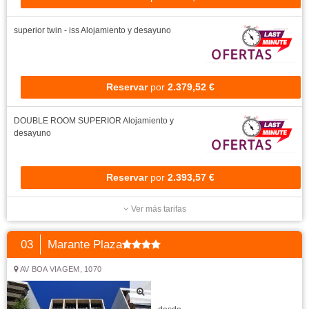
superior twin - iss
Alojamiento y desayuno
Reservar
por
2.379,52 €
DOUBLE ROOM SUPERIOR
Alojamiento y
desayuno
Reservar
por
2.393,57 €
Ver más tarifas
03
Marante Plaza
AV BOA VIAGEM, 1070