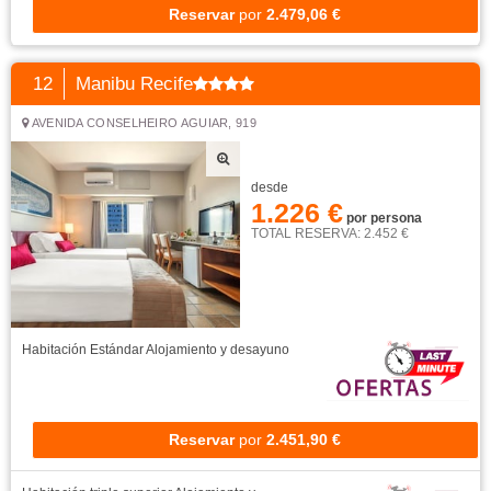
Reservar
por
2.479,06 €
12
Manibu Recife
AVENIDA CONSELHEIRO AGUIAR, 919
desde
1.226 €
por persona
TOTAL RESERVA: 2.452 €
Habitación Estándar
Alojamiento y desayuno
Reservar
por
2.451,90 €