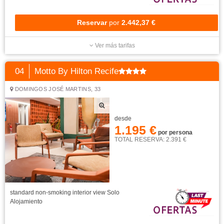
Reservar
por
2.442,37 €
Ver más tarifas
04
Motto By Hilton Recife
DOMINGOS JOSÉ MARTINS, 33
desde
1.195 €
por persona
TOTAL RESERVA: 2.391 €
standard non-smoking interior view
Solo
Alojamiento