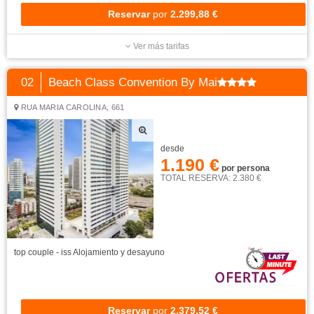
Reservar
por
2.299,88 €
Ver más tarifas
02
Beach Class Convention By Mai
RUA MARIA CAROLINA, 661
desde
1.190 €
por persona
TOTAL RESERVA: 2.380 €
top couple - iss
Alojamiento y desayuno
Reservar
por
2.379,52 €