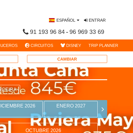
ESPAÑOL
ENTRAR
91 193 96 84
96 969 33 69
UCEROS
CIRCUITOS
DISNEY
TRIP PLANNER
CAMBIAR
RCEIRA
ICIEMBRE 2026
ENERO 2027
FEBRERO 
OCTUBRE 2026