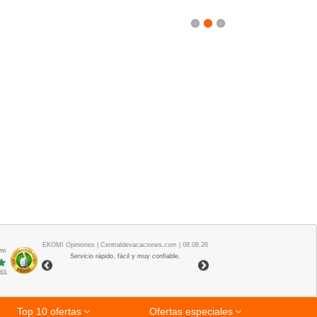
1
2
3
EKOMI
Opiniones
| Centraldevacaciones.com | 08.08.26
mi
Servicio rápido, fácil y muy confiable.
nes
Top 10 ofertas
Ofertas especiales