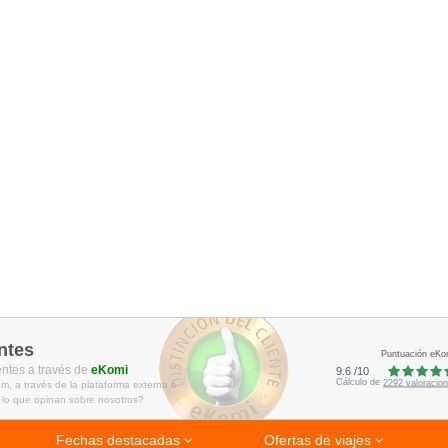
ntes
Puntuación eKo
entes a través de
eKomi
9.6
/
10
Cálculo de
2292
valoracio
m, a través de la plataforma externa e
 lo que opinan sobre nosotros?
Fechas destacadas
Ofertas de viajes