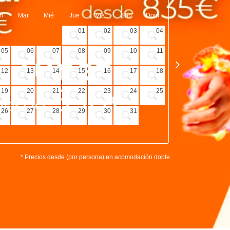
n
Mar
Mié
Jue
Vie
Sab
Dom
Lun
Mar
01
02
03
04
05
06
07
08
09
10
11
02
03
12
13
14
15
16
17
18
09
10
19
20
21
22
23
24
25
16
17
26
27
28
29
30
31
23
24
30
* Precios desde (por persona) en acomodación doble