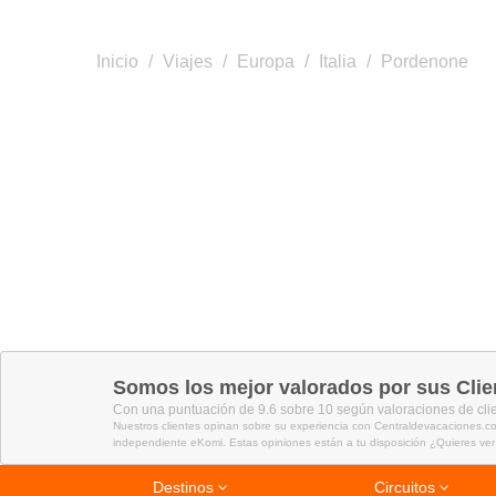
Inicio
/
Viajes
/
Europa
/
Italia
/
Pordenone
Somos los mejor valorados por sus Clie
Con una puntuación de 9.6 sobre 10 según valoraciones de cli
Nuestros clientes opinan sobre su experiencia con Centraldevacaciones.co
independiente eKomi. Estas opiniones están a tu disposición ¿Quieres ver
Destinos
Circuitos