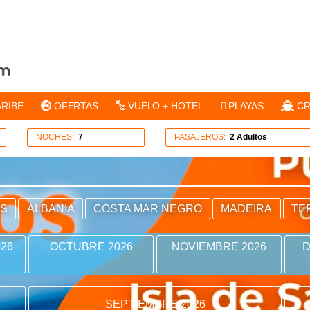
ARIBE
OFERTAS
VUELO + HOTEL
PLAYAS
CR
NOCHES:
7
PASAJEROS:
2 Adultos
ES
ALBANIA
COSTA MAR NEGRO
MADEIRA
TE
26
OCTUBRE 2026
NOVIEMBRE 2026
D
SEPTIEMBRE 2026