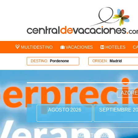
MULTIDESTINO
VACACIONES
HOTELES
C
DESTINO:
Pordenone
ORIGEN:
Madrid
AZOR
AGOSTO 2026
SEPTIEMBRE 20
AGOSTO 2026