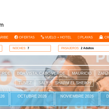
ARIBE
OFERTAS
VUELO + HOTEL
PLAYAS
CR
NOCHES:
7
PASAJEROS:
2 Adultos
VERDE
BOA VISTA, CABO VERDE
MAURICIO
ZANZ
TÚNEZ
SALY
SHARM EL SHEIKH
26
OCTUBRE 2026
NOVIEMBRE 2026
D