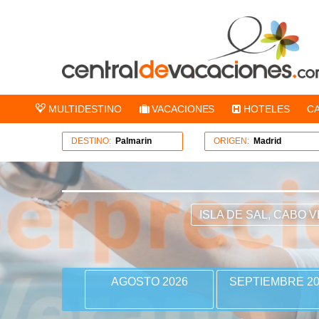
MULTIDESTINO
VACACIONES
HOTELES
C
DESTINO:
Palmarin
ORIGEN:
Madrid
ISLA DE SAL, CABO 
AGOSTO 2026
SEPTIEMBRE 20