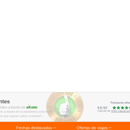
ntes
Puntuación eKo
entes a través de
eKomi
9.6
/
10
Cálculo de
2292
valoracio
m, a través de la plataforma externa e
 lo que opinan sobre nosotros?
Fechas destacadas
Ofertas de viajes