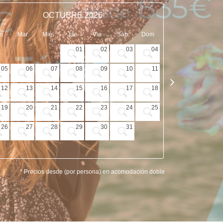
OCTUBRE 2026
n
Mar
Mié
Jue
Vie
Sab
Dom
Lun
Mar
01
02
03
04
05
06
07
08
09
10
11
02
03
12
13
14
15
16
17
18
09
10
19
20
21
22
23
24
25
16
17
26
27
28
29
30
31
23
24
30
* Precios desde (por persona) en acomodación doble