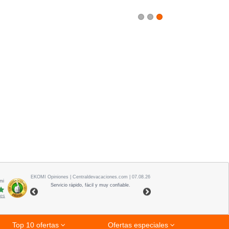
1
2
3
EKOMI
Opiniones
| Centraldevacaciones.com | 07.08.26
mi
Servicio rápido, fácil y muy confiable.
nes
Top 10 ofertas
Ofertas especiales