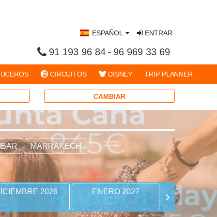
ESPAÑOL
ENTRAR
91 193 96 84
96 969 33 69
UCEROS
CIRCUITOS
DISNEY
TRIP PLANNER
CAMBIAR
IBAR
MARRAKECH
ICIEMBRE 2026
ENERO 2027
FEBRERO 