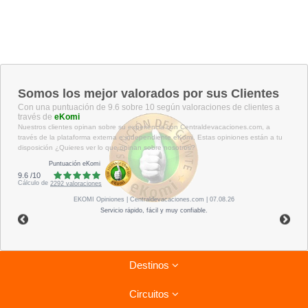
Somos los mejor valorados por sus Clientes
Con una puntuación de 9.6 sobre 10 según valoraciones de clientes a
través de
eKomi
Nuestros clientes opinan sobre su experiencia con Centraldevacaciones.com, a
través de la plataforma externa e independiente eKomi. Estas opiniones están a tu
disposición ¿Quieres ver lo que opinan sobre nosotros?
Puntuación eKomi
9.6
/
10
Cálculo de
2292
valoraciones
EKOMI
Opiniones
| Centraldevacaciones.com | 07.08.26
Servicio rápido, fácil y muy confiable.
Destinos
Circuitos
Riviera Maya