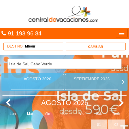
91 193 96 84
Idiomas
DESTINO:
Mbour
CAMBIAR
Entrar
MULTIDESTINO
AGOSTO 2026
SEPTIEMBRE 2026
VACACIONES
HOTELES
AGOSTO 2026
CARIBE
Lun
Mar
Mié
Jue
Vie
Sab
Dom
OFERTAS
01
02