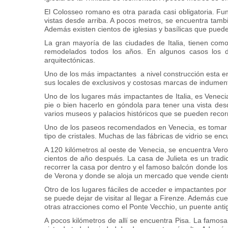
El Colosseo romano es otra parada casi obligatoria. F
vistas desde arriba. A pocos metros, se encuentra tambi
Además existen cientos de iglesias y basílicas que pueden
La gran mayoría de las ciudades de Italia, tienen como
remodelados todos los años. En algunos casos los 
arquitectónicas.
Uno de los más impactantes a nivel construcción esta en
sus locales de exclusivos y costosas marcas de indument
Uno de los lugares más impactantes de Italia, es Venec
pie o bien hacerlo en góndola para tener una vista de
varios museos y palacios históricos que se pueden recorr
Uno de los paseos recomendados en Venecia, es tomar u
tipo de cristales. Muchas de las fábricas de vidrio se en
A 120 kilómetros al oeste de Venecia, se encuentra Veron
cientos de año después. La casa de Julieta es un tradi
recorrer la casa por dentro y el famoso balcón donde los
de Verona y donde se aloja un mercado que vende cient
Otro de los lugares fáciles de acceder e impactantes por
se puede dejar de visitar al llegar a Firenze. Además cu
otras atracciones como el Ponte Vecchio, un puente an
A pocos kilómetros de allí se encuentra Pisa. La famosa t