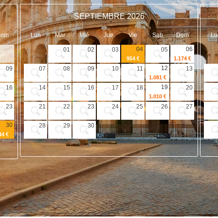
SEPTIEMBRE 2026
Dom
Lun
Mar
Mié
Jue
Vie
Sab
Dom
Lu
04
06
01
02
03
05
02
954 €
1.174 €
12
09
07
08
09
10
11
13
1.081 €
19
16
14
15
16
17
18
20
1.010 €
23
21
22
23
24
25
26
27
30
28
29
30
44 €