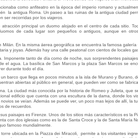
uncionaba como anfiteatro en la época del imperio romano y actualme
én la antigua Roma. Un paseo a las ruinas de la antigua ciudad permit
 ser recorridas por los viajeros.
 atracción principal un duomo alojado en el centro de cada sitio. T
duomos de cada lugar son pequeños o antiguos, aunque en otros, 
 Milán. En la misma áerea geográfica se encuentra la famosa galería 
aria y joyas. Además hay una calle peatonal con cientos de locales ga
ia. Imponente tanto de día como de noche, sus sorprendentes paisajes 
sde el agua. La basílica de San Marcos y la plaza San Marcos se en
er durante todo el día.
n barco que llega en pocos minutos a la isla de Murano y Burano, d
cuentran abiertas al público en general, que pueden ver como se fabrica
a. La ciudad más conocida por la historia de Romeo y Julieta, que se l
cional edificio que cuenta con una escultura de la dama, donde los v
 novios se veían. Además se puede ver, un poco mas lejos de allí, la t
os de recuerdos.
 sus paisajes es Firenze. Unos de los sitios más característicos es l
enta con dos iglesias como es la de Santa Croce y la de Santa María No
tiguo famoso mundialmente.
orre ubicada en la Piazza dei Miracoli, permite a los visitantes ingre