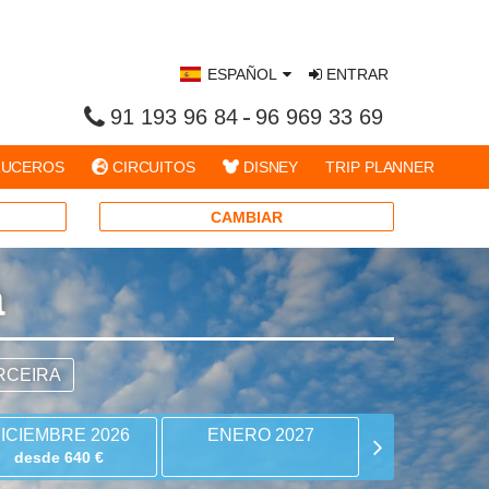
ESPAÑOL
ENTRAR
91 193 96 84
96 969 33 69
UCEROS
CIRCUITOS
DISNEY
TRIP PLANNER
CAMBIAR
a
RCEIRA
ICIEMBRE 2026
ENERO 2027
FEBRERO 
desde 640 €