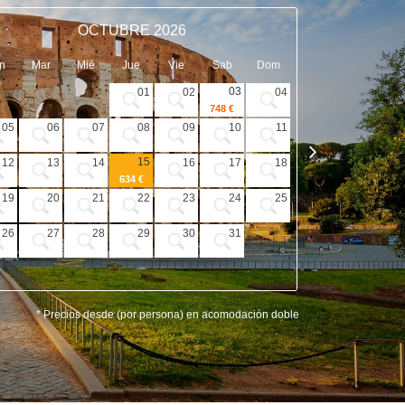
OCTUBRE 2026
n
Mar
Mié
Jue
Vie
Sab
Dom
Lun
Mar
03
01
02
04
748 €
05
06
07
08
09
10
11
02
03
15
12
13
14
16
17
18
09
10
634 €
19
20
21
22
23
24
25
16
17
26
27
28
29
30
31
23
24
30
* Precios desde (por persona) en acomodación doble