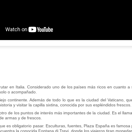
frutar en Italia. Considerado uno de los países más ricos en cuanto a
s solo o acompañado.
ejo continente. Además de todo lo que es la ciudad del Vaticano, que
ria y visitar la capilla sixtina, conocida por sus espléndidos frescos.
otro de los puntos de interés más importantes de la ciudad. Es el llam
e armas y de frescos.
e es obligatorio pasar. Esculturas, fuentes, Plaza España es famosa 
ncuentra la conocida Fontana di Trevi, donde los viajeros tiran moneda