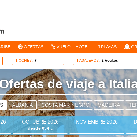
ARIBE
OFERTAS
VUELO + HOTEL
PLAYAS
CR
NOCHES:
7
PASAJEROS:
2 Adultos
Ofertas de viaje a Itali
ES
ALBANIA
COSTA MAR NEGRO
MADEIRA
TE
26
OCTUBRE 2026
NOVIEMBRE 2026
D
desde 634 €