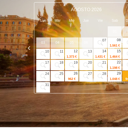
AGOSTO 2026
Lun
Mar
Mié
Jue
Vie
Sab
01
08
07
03
04
05
06
1.561 €
12
14
15
10
11
13
1.373 €
1.431 €
1.464 €
22
17
18
19
20
21
1.198 €
26
29
24
25
27
28
962 €
1.048 €
9
31