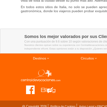
vista de toda la ciudad desde su punto más alto. Ademá
En todos estos sitios de Italia, no solo se pueden apre
gastronómica, donde los viajeros pueden probar exquisitos 
Somos los mejor valorados por sus Clie
Con una puntuación de 9.6 sobre 10 según valoraciones de cli
Nuestros clientes opinan sobre su experiencia con Centraldevacaciones.co
independiente eKomi. Estas opiniones están a tu disposición ¿Quieres ver
Destinos
Circuitos
Combinados La Habana- Varadero
Ofertas viajes Última Hora
Ofertas para el verano
Bahia Principe
Viajes a Cuba
Riviera Maya
Viajes a República Dominicana
Viajes Todo Incluido a Perú
Ofertas viajes fin de año
Luna de miel en Kenia
Cruceros última hora
Gran Canaria
Multidestino, tu viaje soñado
Viajes Organizados en Bali
Berlín, Praga y Viena
Viajes en Octubre
Viajes a Egipto
Punta Cana
Cayo Santa María
Viajes a Canadá
@ Copyright 2026
Política de Cookies
Aviso Legal y FINCV