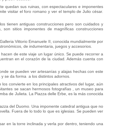
nte quedan sus ruinas, con espectaculares e imponentes
e visitar el foro romano y ver el templo de Julio césar.
odos tienen antiguas construcciones pero son cuidados y
son sitios imponentes de magníficas construcciones
Galleria Vittorio Emanuele II, conocida mundialmente por
stronómicos, de indumentaria, juegos y accesorios.
hacen de este viaje un lugar único. Se puede recorrer a
cuentran en el corazón de la ciudad. Además cuenta con
onde se pueden ver artesanías y alajas hechas con este
 y se da forma a los distintos adornos.
os convierte en los principales atractivos del lugar, aún
isitantes se sacan hermosos fotografías , un museo para
umba de Julieta. La Piazza delle Erbe, es la más conocida
a Piazza del Duomo. Una imponente catedral antigua que no
vella. Fuera de lo todo lo que es iglesias. Se pueden ver
sar en la torre inclinada y verla por dentro, teniendo una