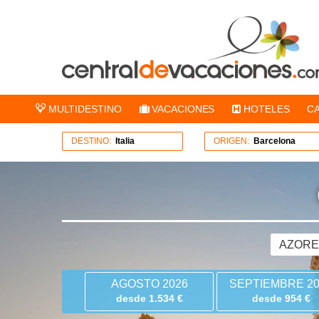
MULTIDESTINO
VACACIONES
HOTELES
C
DESTINO:
Italia
ORIGEN:
Barcelona
AZOR
AGOSTO 2026
SEPTIEMBRE 20
desde 1.534 €
desde 954 €