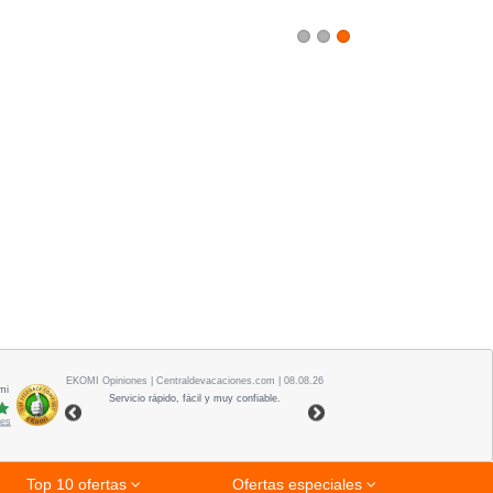
1
2
3
EKOMI
Opiniones
| Centraldevacaciones.com | 08.08.26
mi
Servicio rápido, fácil y muy confiable.
nes
Top 10 ofertas
Ofertas especiales