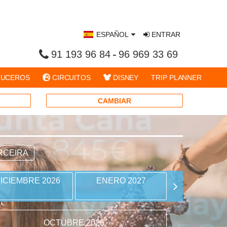
ESPAÑOL
ENTRAR
91 193 96 84
96 969 33 69
UCEROS
CIRCUITOS
DISNEY
TRIP PLANNER
CAMBIAR
RCEIRA
ICIEMBRE 2026
ENERO 2027
FEBRERO 
OCTUBRE 2026