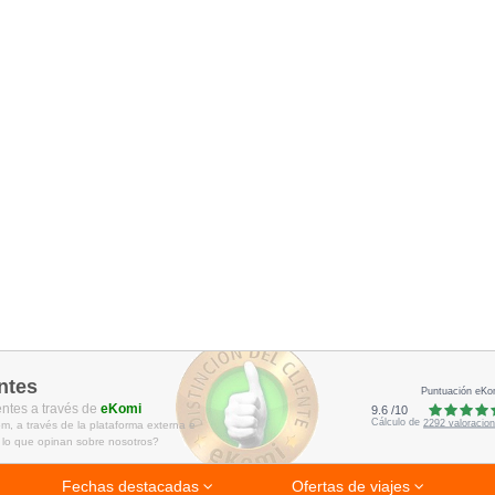
ntes
Puntuación eKo
entes a través de
eKomi
9.6
/
10
Cálculo de
2292
valoracio
m, a través de la plataforma externa e
 lo que opinan sobre nosotros?
Fechas destacadas
Ofertas de viajes