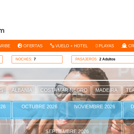
ARIBE
OFERTAS
VUELO + HOTEL
PLAYAS
CR
NOCHES:
7
PASAJEROS:
2 Adultos
ES
ALBANIA
COSTA MAR NEGRO
MADEIRA
TE
26
OCTUBRE 2026
NOVIEMBRE 2026
D
SEPTIEMBRE 2026