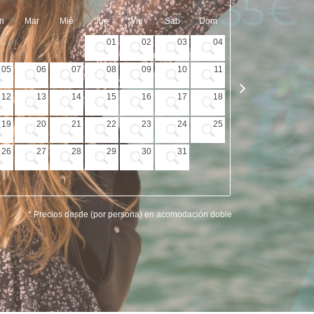
n
Mar
Mié
Jue
Vie
Sab
Dom
Lun
Mar
01
02
03
04
05
06
07
08
09
10
11
02
03
12
13
14
15
16
17
18
09
10
19
20
21
22
23
24
25
16
17
26
27
28
29
30
31
23
24
30
* Precios desde (por persona) en acomodación doble