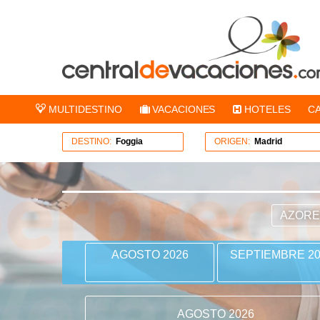
MULTIDESTINO
VACACIONES
HOTELES
C
DESTINO:
Foggia
ORIGEN:
Madrid
AZOR
AGOSTO 2026
SEPTIEMBRE 20
AGOSTO 2026