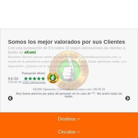
Somos los mejor valorados por sus Clientes
Con una puntuación de 9.6 sobre 10 según valoraciones de clientes a
través de
eKomi
Nuestros clientes opinan sobre su experiencia con Centraldevacaciones.com, a
través de la plataforma externa e independiente eKomi. Estas opiniones están a tu
disposición ¿Quieres ver lo que opinan sobre nosotros?
Puntuación eKomi
9.6
/
10
Cálculo de
2293
valoraciones
EKOMI
Opiniones
| Centraldevacaciones.com | 08.08.26
Muy buena atención por parte del personal; en mi caso de ***. Me aclaró todas las
dudas.
Destinos
Circuitos
Riviera Maya