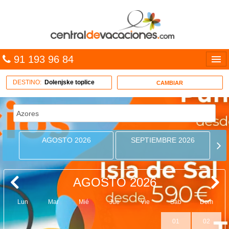
91 193 96 84
Idiomas
DESTINO:
Dolenjske toplice
CAMBIAR
Entrar
MULTIDESTINO
AGOSTO 2026
SEPTIEMBRE 2026
VACACIONES
HOTELES
AGOSTO 2026
CARIBE
Lun
Mar
Mié
Jue
Vie
Sab
Dom
OFERTAS
01
02