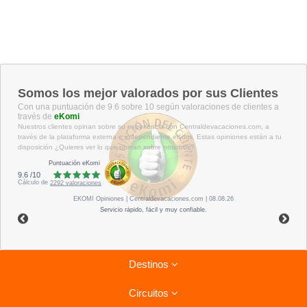
Somos los mejor valorados por sus Clientes
Con una puntuación de 9.6 sobre 10 según valoraciones de clientes a
través de
eKomi
Nuestros clientes opinan sobre su experiencia con Centraldevacaciones.com, a
través de la plataforma externa e independiente eKomi. Estas opiniones están a tu
disposición ¿Quieres ver lo que opinan sobre nosotros?
Puntuación eKomi
9.6
/
10
Cálculo de
2292
valoraciones
EKOMI
Opiniones
| Centraldevacaciones.com | 08.08.26
Servicio rápido, fácil y muy confiable.
Destinos
Circuitos
Riviera Maya