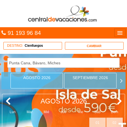
91 193 96 84
Idiomas
DESTINO:
Cienfuegos
CAMBIAR
Entrar
MULTIDESTINO
AGOSTO 2026
SEPTIEMBRE 2026
VACACIONES
HOTELES
AGOSTO 2026
CARIBE
Lun
Mar
Mié
Jue
Vie
Sab
Dom
OFERTAS
01
02