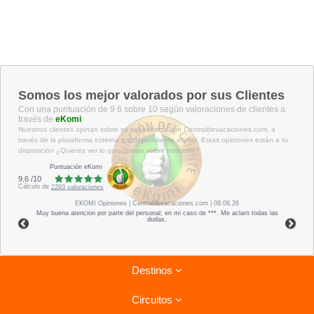
Somos los mejor valorados por sus Clientes
Con una puntuación de 9.6 sobre 10 según valoraciones de clientes a
través de
eKomi
Nuestros clientes opinan sobre su experiencia con Centraldevacaciones.com, a
través de la plataforma externa e independiente eKomi. Estas opiniones están a tu
disposición ¿Quieres ver lo que opinan sobre nosotros?
Puntuación eKomi
9.6
/
10
Cálculo de
2293
valoraciones
EKOMI
Opiniones
| Centraldevacaciones.com | 09.08.26
Muy buena atención por parte del personal; en mi caso de ***. Me aclaró todas las
dudas.
Destinos
Circuitos
Riviera Maya