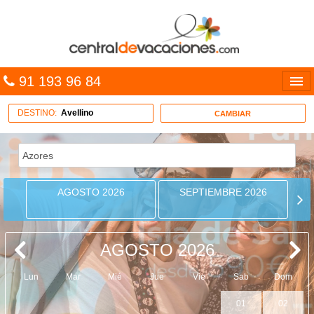
91 193 96 84
Idiomas
DESTINO:
Avellino
CAMBIAR
Entrar
MULTIDESTINO
AGOSTO 2026
SEPTIEMBRE 2026
VACACIONES
HOTELES
AGOSTO 2026
CARIBE
Lun
Mar
Mié
Jue
Vie
Sab
Dom
OFERTAS
01
02