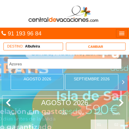
91 193 96 84
Idiomas
DESTINO:
Albufeira
CAMBIAR
Entrar
MULTIDESTINO
AGOSTO 2026
SEPTIEMBRE 2026
VACACIONES
HOTELES
AGOSTO 2026
CARIBE
Lun
Mar
Mié
Jue
Vie
Sab
Dom
OFERTAS
01
02