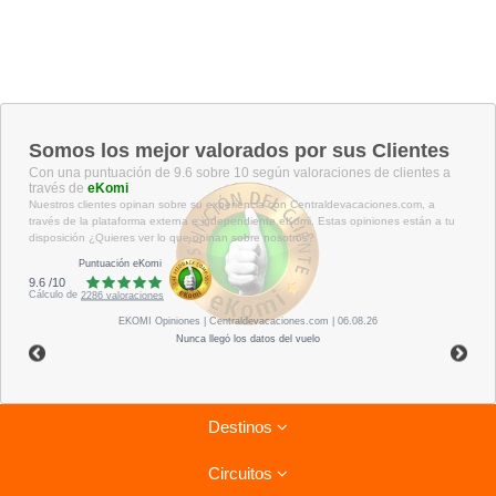
Somos los mejor valorados por sus Clientes
Con una puntuación de 9.6 sobre 10 según valoraciones de clientes a
través de
eKomi
Nuestros clientes opinan sobre su experiencia con Centraldevacaciones.com, a
través de la plataforma externa e independiente eKomi. Estas opiniones están a tu
disposición ¿Quieres ver lo que opinan sobre nosotros?
Puntuación eKomi
9.6
/
10
Cálculo de
2286
valoraciones
EKOMI
Opiniones
| Centraldevacaciones.com | 06.08.26
Nunca llegó los datos del vuelo
Destinos
Circuitos
Riviera Maya