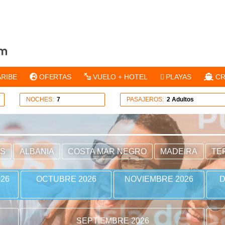
ARIBE
OFERTAS
VUELO + HOTEL
PLAYAS
CR
NOCHES:
7
PASAJEROS:
2 Adultos
ES
ALBANIA
COSTA MAR NEGRO
MADEIRA
TE
26
OCTUBRE 2026
NOVIEMBRE 2026
D
SEPTIEMBRE 2026