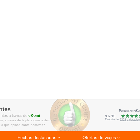
ntes
Puntuación eKo
entes a través de
eKomi
9.6
/
10
Cálculo de
2292
valoracio
m, a través de la plataforma externa e
 lo que opinan sobre nosotros?
Fechas destacadas
Ofertas de viajes