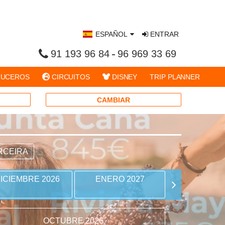
ESPAÑOL
ENTRAR
91 193 96 84
96 969 33 69
UCEROS
CIRCUITOS
DISNEY
TRIP PLANNER
CAMBIAR
RCEIRA
ICIEMBRE 2026
ENERO 2027
FEBRERO 
OCTUBRE 2026