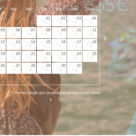
n
Mar
Mié
Jue
Vie
Sab
Dom
Lun
Mar
01
02
03
04
05
06
07
08
09
10
11
02
03
12
13
14
15
16
17
18
09
10
19
20
21
22
23
24
25
16
17
26
27
28
29
30
31
23
24
30
* Precios desde (por persona) en acomodación doble