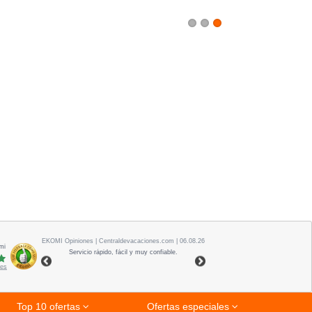
1
2
3
EKOMI
Opiniones
| Centraldevacaciones.com | 06.08.26
mi
Servicio rápido, fácil y muy confiable.
nes
Top 10 ofertas
Ofertas especiales