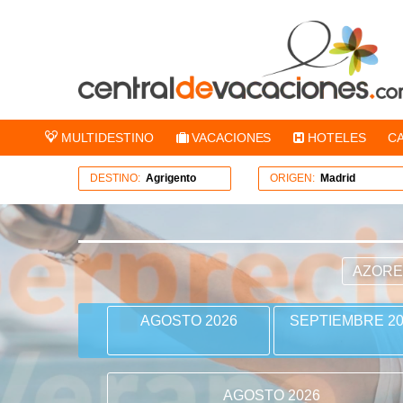
MULTIDESTINO
VACACIONES
HOTELES
C
DESTINO:
Agrigento
ORIGEN:
Madrid
AZOR
AGOSTO 2026
SEPTIEMBRE 20
AGOSTO 2026