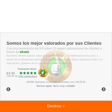
Somos los mejor valorados por sus Clientes
Con una puntuación de 9.6 sobre 10 según valoraciones de clientes a
través de
eKomi
Nuestros clientes opinan sobre su experiencia con Centraldevacaciones.com, a
través de la plataforma externa e independiente eKomi. Estas opiniones están a tu
disposición ¿Quieres ver lo que opinan sobre nosotros?
Puntuación eKomi
9.6
/
10
Cálculo de
2292
valoraciones
EKOMI
Opiniones
| Centraldevacaciones.com | 06.08.26
Servicio rápido, fácil y muy confiable.
Destinos