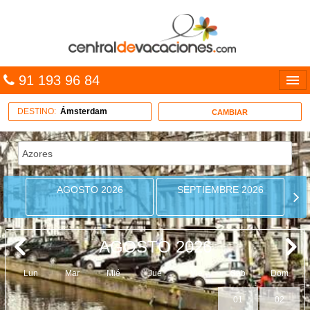
91 193 96 84
Idiomas
DESTINO:
Ámsterdam
CAMBIAR
Entrar
MULTIDESTINO
AGOSTO 2026
SEPTIEMBRE 2026
VACACIONES
HOTELES
AGOSTO 2026
CARIBE
Lun
Mar
Mié
Jue
Vie
Sab
Dom
OFERTAS
01
02