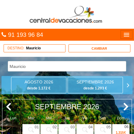
91 193 96 84
Idiomas
DESTINO:
Mauricio
CAMBIAR
Entrar
MULTIDESTINO
AGOSTO 2026
SEPTIEMBRE 2026
VACACIONES
desde 1.172 €
desde 1.203 €
HOTELES
SEPTIEMBRE 2026
CARIBE
Lun
Mar
Mié
Jue
Vie
Sab
Dom
OFERTAS
06
01
02
03
04
05
1.315 €