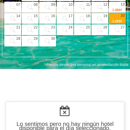
VUELO + HOTEL
13
07
08
09
10
11
12
1.284 €
PLAYAS
20
14
15
16
17
18
19
1.203 €
CRUCEROS
21
22
23
24
25
26
27
CIRCUITOS
28
29
30
DISNEY
TRIP PLANNER
* Precios desde (por persona) en acomodación doble
Lo sentimos pero no hay ningún hotel
disponible para el día seleccionado.