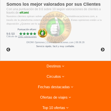
Somos los mejor valorados por sus Clientes
Con una puntuación de 9.6 sobre 10 según valoraciones de clientes a
través de
eKomi
Nuestros clientes opinan sobre su experiencia con Centraldevacaciones.com, a
través de la plataforma externa e independiente eKomi. Estas opiniones están a tu
disposición ¿Quieres ver lo que opinan sobre nosotros?
Puntuación eKomi
9.6
/
10
Cálculo de
2292
valoraciones
EKOMI
Opiniones
| Centraldevacaciones.com | 08.08.26
Servicio rápido, fácil y muy confiable.
Destinos
Circuitos
Riviera Maya
Fechas destacadas
Tenerife
Combinados La Habana- Varadero
Lanzarote
Ofertas de viajes
Circuitos por Italia
Ofertas para el verano
Isla Mauricio
Circuitos por Vietnam
Top 10 ofertas
Costa de la Luz, Hoteles
Viajes a Cuba