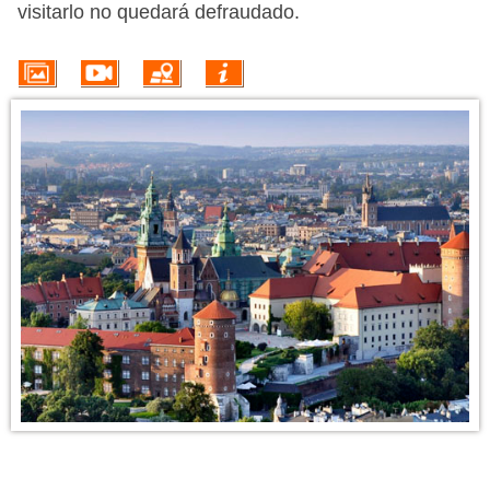
VUELO + HOTEL
visitarlo no quedará defraudado.
PLAYAS
CRUCEROS
CIRCUITOS
DISNEY
TRIP PLANNER
INFORMACIÓN DEL DESTINO
¿Te estás planteando un viaje a Polonia? Si es así, te aseguramos