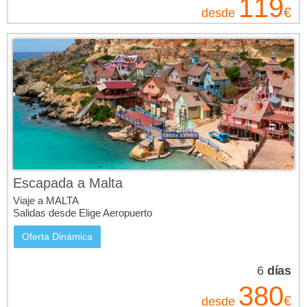
119
a Malta con hotel al mejor precio!
€
desde
Escapada a Malta
Viaje a MALTA
Salidas desde Elige Aeropuerto
Oferta Dinámica
6
días
380
€
desde