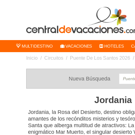
MULTIDESTINO
VACACIONES
HOTELES
C
Inicio
/
Circuitos
/
Puente De Los Santos 2026
/
Nueva Búsqueda
Jordania
Jordania, la Rosa del Desierto, destino obli
amantes de los recónditos misterios y tesóro
Santa que alberga multitud de atractivos: La 
enigmático Mar Muerto, el singular desierto