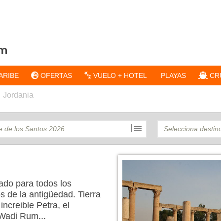
ARIBE
OFERTAS
VUELO + HOTEL
PLAYAS
CR
Jordania
gado para todos los
s de la antigüedad. Tierra
increible Petra, el
 Wadi Rum...