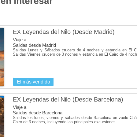
en interesar
Tampoco hay que perderse la opor
de Wadi Rum, donde es posible 
viajero podrá bucear en Aqaba, a 
¡Consulta ya nuestras ofertas de
EX Leyendas del Nilo (Desde Madrid)
Viaje a
Salidas desde Madrid
Salidas Lunes y Sábados crucero de 4 noches y estancia en El Cai
Salidas Viernes crucero de 3 noches y estancia en El Cairo de 4 noch
El más vendido
EX Leyendas del Nilo (Desde Barcelona)
Viaje a
Salidas desde Barcelona
Salidas los lunes, viernes y sábados desde Barcelona en vuelo Chár
Cairo de 3 noches, incluyendo las principales excursiones.