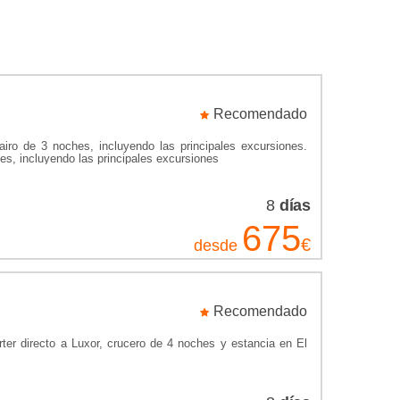
tunidad de hacer un recorrido en 4 x 4 por el desierto
dormir en tiendas en vez de en un hotel. Incluso, el
orillas del mar Rojo.
 vacaciones en Jordania!
Recomendado
ro de 3 noches, incluyendo las principales excursiones.
es, incluyendo las principales excursiones
8
días
675
€
desde
Recomendado
ter directo a Luxor, crucero de 4 noches y estancia en El