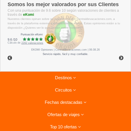
Somos los mejor valorados por sus Clientes
Con una puntuación de 9.6 sobre 10 según valoraciones de clientes a
través de
eKomi
Nuestros clientes opinan sobre su experiencia con Centraldevacaciones.com, a
través de la plataforma externa e independiente eKomi. Estas opiniones están a tu
disposición ¿Quieres ver lo que opinan sobre nosotros?
Puntuación eKomi
9.6
/
10
Cálculo de
2292
valoraciones
EKOMI
Opiniones
| Centraldevacaciones.com | 06.08.26
Servicio rápido, fácil y muy confiable.
Destinos
Circuitos
Riviera Maya
Fechas destacadas
Tenerife
Combinados La Habana- Varadero
Lanzarote
Ofertas de viajes
Circuitos por Italia
Ofertas para el verano
Isla Mauricio
Circuitos por Vietnam
Top 10 ofertas
Costa de la Luz, Hoteles
Viajes a Cuba