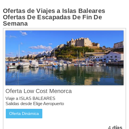
Ofertas de Viajes a Islas Baleares
Ofertas De Escapadas De Fin De
Semana
Oops! Something went
wrong.
This page didn't load Google Maps correctly. See the
JavaScript console for technical details.
Oferta Low Cost Menorca
Viaje a ISLAS BALEARES
Salidas desde Elige Aeropuerto
Oferta Dinámica
4
días