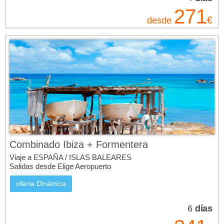
271
€
desde
Combinado Ibiza + Formentera
Viaje a ESPAÑA / ISLAS BALEARES
Salidas desde Elige Aeropuerto
oferta Dinámica
6
días