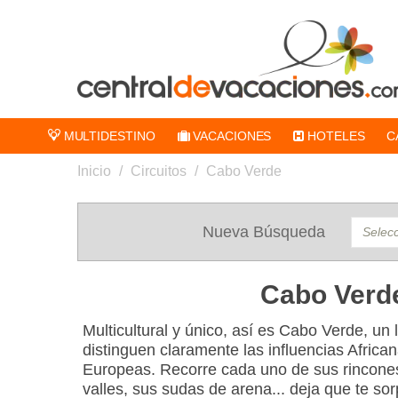
MULTIDESTINO
VACACIONES
HOTELES
C
Inicio
/
Circuitos
/
Cabo Verde
Nueva Búsqueda
Cabo Verd
Multicultural y único, así es Cabo Verde, u
distinguen claramente las influencias Afric
Europeas. Recorre cada uno de sus rincones
valles, sus sudas de arena... deja que te so