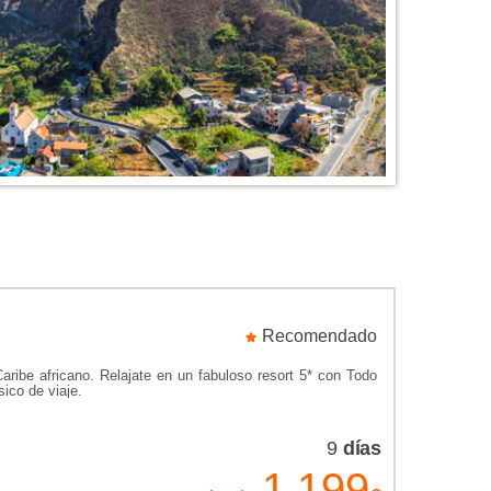
omething went wrong.
Recomendado
ribe africano. Relajate en un fabuloso resort 5* con Todo
oogle Maps correctly. See the JavaScript console for
ico de viaje.
technical details.
9
días
1.199