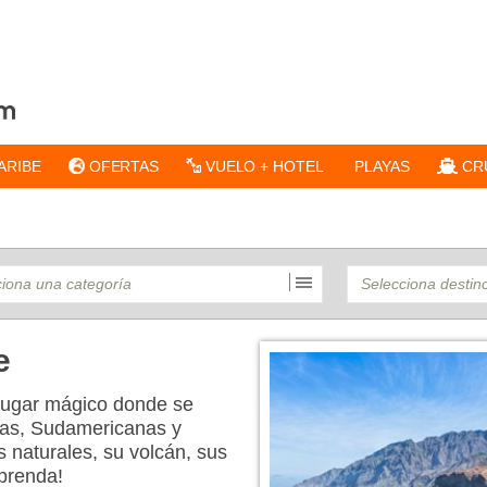
ARIBE
OFERTAS
VUELO + HOTEL
PLAYAS
CR
e
n lugar mágico donde se
anas, Sudamericanas y
 naturales, su volcán, sus
rprenda!