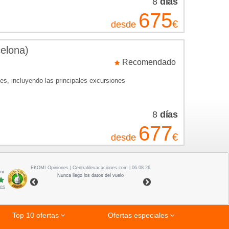
8
días
675
€
desde
elona)
Recomendado
es, incluyendo las principales excursiones
8
días
677
€
desde
EKOMI
Opiniones
| Centraldevacaciones.com | 06.08.26
mi
Nunca llegó los datos del vuelo
nes
Top 10 ofertas
Ofertas especiales