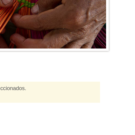
NO
https://youtu.be/grBs0Cce23g
udamérica, se presenta como un destino de notable riqueza
le. Es un lugar ideal para quienes disfrutan de la naturaleza y
Bolivia ofrece la oportunidad de descubrir paisajes diversos y
eccionados.
sas montañas de los Andes hasta el lago Titicaca, que se
 con Perú, pasando por el bosque pluvial de la cuenca del
esierto de Atacama con sus impresionantes dunas. Además de
staca por su cultura, historia, arquitectura y gastronomía.
 mercados indígenas, encantadoras calles empedradas,
queológicos, vestimentas coloridas, vinos, guisos y café son