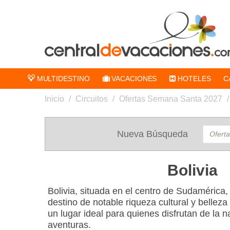
MULTIDESTINO
VACACIONES
HOTELES
C
Inicio
/
Circuitos
/
Ofertas Semana Santa 2027
/
Nueva Búsqueda
Bolivia
Bolivia, situada en el centro de Sudamérica
destino de notable riqueza cultural y bellez
un lugar ideal para quienes disfrutan de la 
aventuras.