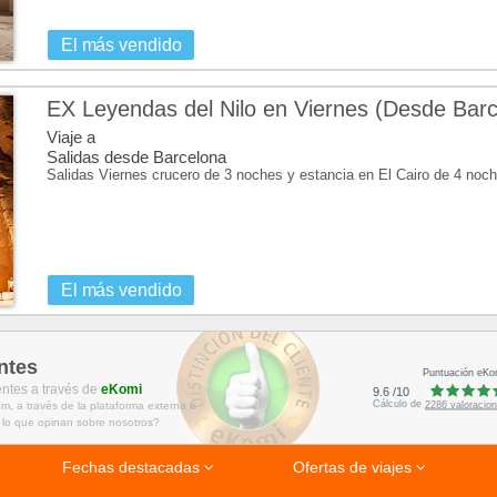
El más vendido
EX Leyendas del Nilo en Viernes (Desde Barc
Viaje a
Salidas desde Barcelona
Salidas Viernes crucero de 3 noches y estancia en El Cairo de 4 noch
El más vendido
ntes
Puntuación eKo
entes a través de
eKomi
9.6
/
10
Cálculo de
2286
valoracio
m, a través de la plataforma externa e
 lo que opinan sobre nosotros?
Fechas destacadas
Ofertas de viajes