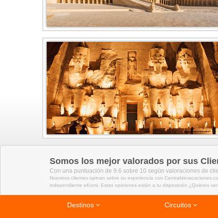
Somos los mejor valorados por sus Clie
Con una puntuación de 9.6 sobre 10 según valoraciones de cli
Nuestros clientes opinan sobre su experiencia con Centraldevacaciones.co
independiente eKomi. Estas opiniones están a tu disposición ¿Quieres ver
Destinos
Circuitos