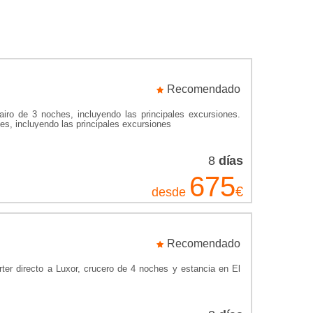
 te cautivarán. La Paz, Sucre, Samaipata y Potosí son solo
s en tu visita a este país. ¿Te atreves a descubrir Bolivia?
Recomendado
ro de 3 noches, incluyendo las principales excursiones.
es, incluyendo las principales excursiones
8
días
675
€
desde
Recomendado
ter directo a Luxor, crucero de 4 noches y estancia en El