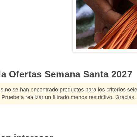
INFORMACIÓN DEL DESTI
via Ofertas Semana Santa 2027
Bolivia, situada en el centro de S
cultural y belleza natural incomparab
buscan aventuras, ya que un viaje a 
s no se han encontrado productos para los criterios sel
cautivadores, desde las majestuo
Pruebe a realizar un filtrado menos restrictivo. Gracias.
extiende a lo largo de la frontera
Amazonas, el salar de Uyuni y el d
su asombrosa naturaleza, Bolivia de
Museos fascinantes, monumentos,
ciudades coloniales, yacimientos ar