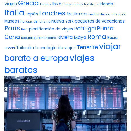
Grecia
viajes
Ibiza
Irlanda
hoteles
innovaciones turísticas
Italia
Londres
Mallorca
Japón
medios de comunicación
Museos
Nueva York
paquetes de vacaciones
noticias de turismo
París
Punta
Portugal
planificación de viajes
Perú
Roma
Cana
Riviera Maya
Rusia
República Dominicana
viajar
Tenerife
Tailandia
tecnología de viajes
Suecia
viajes
barato a europa
baratos