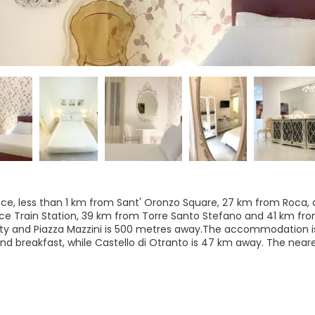
Lecce, less than 1 km from Sant' Oronzo Square, 27 km from Roca, 
ce Train Station, 39 km from Torre Santo Stefano and 41 km from 
perty and Piazza Mazzini is 500 metres away.The accommodation 
nd breakfast, while Castello di Otranto is 47 km away. The nearest