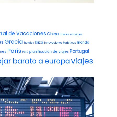
ral de Vacaciones
China
chollos en viajes
Grecia
es
Ibiza
Irlanda
hoteles
innovaciones turísticas
París
Portugal
ones
planificación de viajes
Perú
viajes
ajar barato a europa