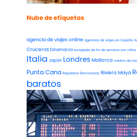
Nube de etiquetas
agencia de viajes online
agencias de viajes en España
A
Cruceros
Dinamarca
escapada de fin de semana con niños
Italia
Londres
Mallorca
Japón
medios de co
R
Punta Cana
Riviera Maya
República Dominicana
baratos