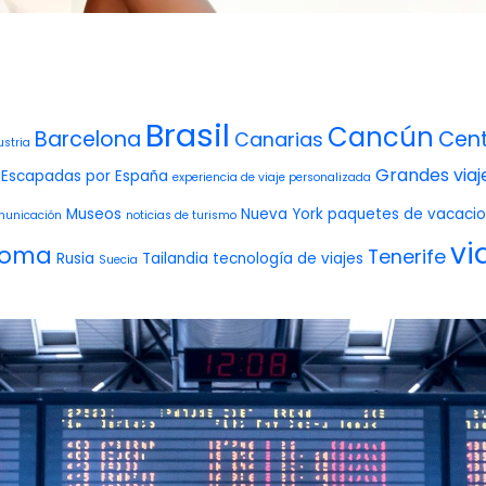
Brasil
Cancún
Barcelona
Cent
Canarias
ustria
Grandes viaj
Escapadas por España
experiencia de viaje personalizada
Museos
Nueva York
paquetes de vacaci
municación
noticias de turismo
vi
oma
Tenerife
Rusia
Tailandia
tecnología de viajes
Suecia