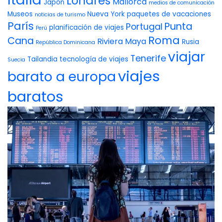
Londres
Mallorca
Japón
medios de comunicación
Museos
Nueva York
paquetes de vacaciones
noticias de turismo
París
Punta
Portugal
planificación de viajes
Perú
Roma
Cana
Riviera Maya
Rusia
República Dominicana
viajar
Tenerife
Tailandia
tecnología de viajes
Suecia
viajes
barato a europa
baratos