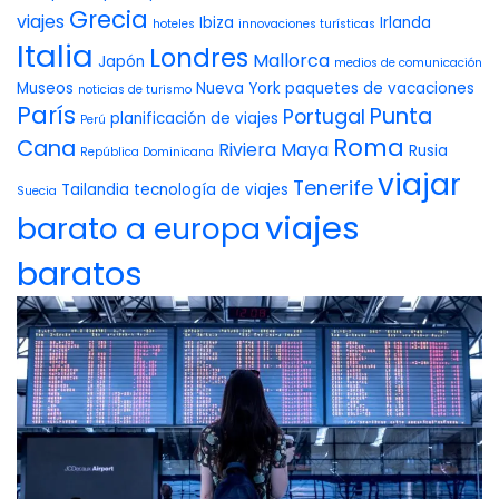
Grecia
viajes
Ibiza
Irlanda
hoteles
innovaciones turísticas
Italia
Londres
Mallorca
Japón
medios de comunicación
Museos
Nueva York
paquetes de vacaciones
noticias de turismo
París
Punta
Portugal
planificación de viajes
Perú
Roma
Cana
Riviera Maya
Rusia
República Dominicana
viajar
Tenerife
Tailandia
tecnología de viajes
Suecia
viajes
barato a europa
baratos