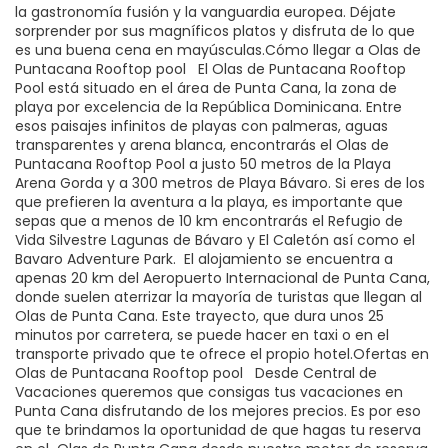
la gastronomía fusión y la vanguardia europea. Déjate
sorprender por sus magníficos platos y disfruta de lo que
es una buena cena en mayúsculas.Cómo llegar a Olas de
Puntacana Rooftop pool El Olas de Puntacana Rooftop
Pool está situado en el área de Punta Cana, la zona de
playa por excelencia de la República Dominicana. Entre
esos paisajes infinitos de playas con palmeras, aguas
transparentes y arena blanca, encontrarás el Olas de
Puntacana Rooftop Pool a justo 50 metros de la Playa
Arena Gorda y a 300 metros de Playa Bávaro. Si eres de los
que prefieren la aventura a la playa, es importante que
sepas que a menos de 10 km encontrarás el Refugio de
Vida Silvestre Lagunas de Bávaro y El Caletón así como el
Bavaro Adventure Park. El alojamiento se encuentra a
apenas 20 km del Aeropuerto Internacional de Punta Cana,
donde suelen aterrizar la mayoría de turistas que llegan al
Olas de Punta Cana. Este trayecto, que dura unos 25
minutos por carretera, se puede hacer en taxi o en el
transporte privado que te ofrece el propio hotel.Ofertas en
Olas de Puntacana Rooftop pool Desde Central de
Vacaciones queremos que consigas tus vacaciones en
Punta Cana disfrutando de los mejores precios. Es por eso
que te brindamos la oportunidad de que hagas tu reserva