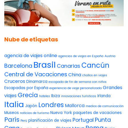
Nube de etiquetas
agencia de viajes online
agencias de viajes en España
Austria
Brasil
Cancún
Barcelona
Canarias
Central de Vacaciones
China
chollos en viajes
Cruceros
Dinamarca
escapada de fin de semana con niños
Grandes
Escapadas por España
experiencia de viaje personalizada
Grecia
viajes
Ibiza
Irlanda
hoteles
innovaciones turísticas
Italia
Londres
Mallorca
Japón
medios de comunicación
Museos
Nueva York
paquetes de vacaciones
noticias de turismo
París
Punta
Portugal
planificación de viajes
Perú
Roma