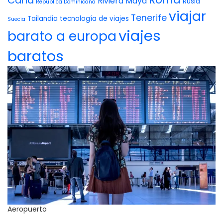
Cana
Riviera Maya
Rusia
República Dominicana
viajar
Tenerife
Tailandia
tecnología de viajes
Suecia
viajes
barato a europa
baratos
Aeropuerto