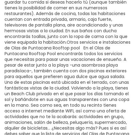
guardar tu comida si deseas hacerlo tú (aunque también
tienes la posibilidad de comer en sus numerosos
restaurantes). Además de cocina, todas las habitaciones
cuentan con entrada privada, armario, caja fuerte,
televisores de pantalla plana, aire acondicionado y unas
hermosas vistas a la ciudad. En sus baños con ducha
encontrarás toallas, junto con la ropa de cama con la que
viene equipada la habitación.Otros servicios e instalaciones
de Olas de Puntacana Rooftop pool En el Olas de
Puntacana Rooftop Pool encontrarás todos los servicios
que necesitas para pasar unas vacaciones de ensueño. A
pesar de estar junto a la playa -una asombrosa playa
paradisíaca-, también cuenta con dos piscinas exteriores
para aquellos que prefieren agua dulce que agua salada.
Una de estas piscinas está ubicada en el terrado, con unas
fantásticas vistas de la ciudad. Volviendo a la playa, tienes
un Beach Club privado en el que pasar los días tomando el
sol y bañándote en sus aguas transparentes con una copa
en la mano. Sea como sea, en todo su recinto tienes
acceso a internet mediante WIFI, así como una oferta de
actividades que no te la acabarás: actividades en grupo,
animaciones, salón de belleza, peluquería, supermercado,
alquiler de bicicletas… ¿Necesitas algo más? Pues si es así
debes saber que la lista de servicios del Olas de Puntacana