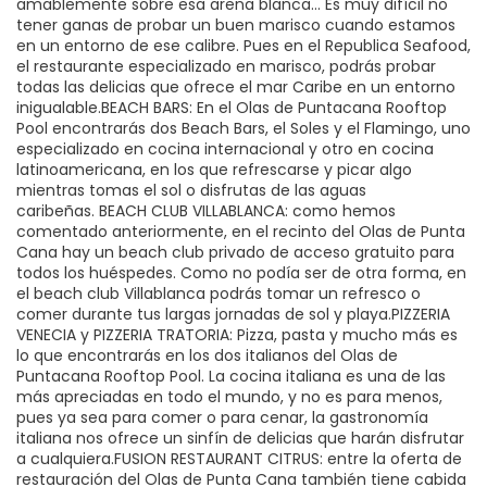
amablemente sobre esa arena blanca… Es muy difícil no
tener ganas de probar un buen marisco cuando estamos
en un entorno de ese calibre. Pues en el Republica Seafood,
el restaurante especializado en marisco, podrás probar
todas las delicias que ofrece el mar Caribe en un entorno
inigualable.BEACH BARS: En el Olas de Puntacana Rooftop
Pool encontrarás dos Beach Bars, el Soles y el Flamingo, uno
especializado en cocina internacional y otro en cocina
latinoamericana, en los que refrescarse y picar algo
mientras tomas el sol o disfrutas de las aguas
caribeñas. BEACH CLUB VILLABLANCA: como hemos
comentado anteriormente, en el recinto del Olas de Punta
Cana hay un beach club privado de acceso gratuito para
todos los huéspedes. Como no podía ser de otra forma, en
el beach club Villablanca podrás tomar un refresco o
comer durante tus largas jornadas de sol y playa.PIZZERIA
VENECIA y PIZZERIA TRATORIA: Pizza, pasta y mucho más es
lo que encontrarás en los dos italianos del Olas de
Puntacana Rooftop Pool. La cocina italiana es una de las
más apreciadas en todo el mundo, y no es para menos,
pues ya sea para comer o para cenar, la gastronomía
italiana nos ofrece un sinfín de delicias que harán disfrutar
a cualquiera.FUSION RESTAURANT CITRUS: entre la oferta de
restauración del Olas de Punta Cana también tiene cabida