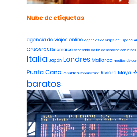
Nube de etiquetas
agencia de viajes online
agencias de viajes en España
A
Cruceros
Dinamarca
escapada de fin de semana con niños
Italia
Londres
Mallorca
Japón
medios de co
R
Punta Cana
Riviera Maya
República Dominicana
baratos