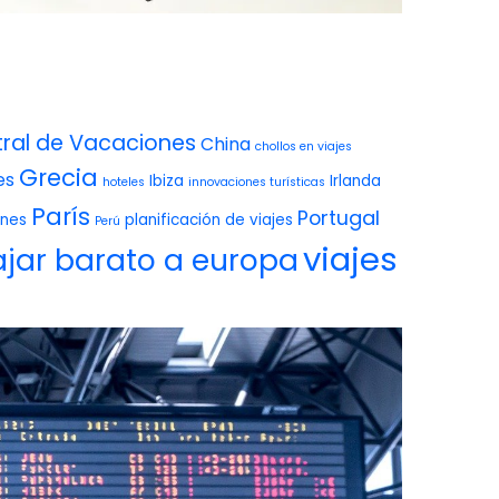
ral de Vacaciones
China
chollos en viajes
Grecia
es
Ibiza
Irlanda
hoteles
innovaciones turísticas
París
Portugal
ones
planificación de viajes
Perú
viajes
ajar barato a europa