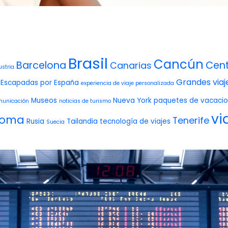
Brasil
Cancún
Barcelona
Cent
Canarias
ustria
Grandes viaj
Escapadas por España
experiencia de viaje personalizada
Museos
Nueva York
paquetes de vacaci
municación
noticias de turismo
vi
oma
Tenerife
Rusia
Tailandia
tecnología de viajes
Suecia