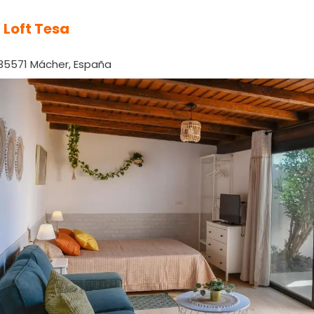
 Loft Tesa
 35571 Mácher, España