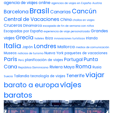
agencia de viajes online
agencias de viajes en España
Austria
Brasil
Cancún
Barcelona
Canarias
Central de Vacaciones
China
chollos en viajes
Cruceros
Dinamarca
escapada de fin de semana con niños
Grandes
Escapadas por España
experiencia de viaje personalizada
Grecia
viajes
Ibiza
Irlanda
hoteles
innovaciones turísticas
Italia
Londres
Mallorca
Japón
medios de comunicación
Museos
Nueva York
paquetes de vacaciones
noticias de turismo
París
Punta
Portugal
planificación de viajes
Perú
Roma
Cana
Riviera Maya
Rusia
República Dominicana
viajar
Tenerife
Tailandia
tecnología de viajes
Suecia
viajes
barato a europa
baratos