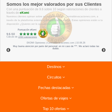
Somos los mejor valorados por sus Clientes
Con una puntuación de 9.6 sobre 10 según valoraciones de clientes a
través de
eKomi
Nuestros clientes opinan sobre su experiencia con Centraldevacaciones.com, a
través de la plataforma externa e independiente eKomi. Estas opiniones están a tu
disposición ¿Quieres ver lo que opinan sobre nosotros?
Puntuación eKomi
9.6
/
10
Cálculo de
2293
valoraciones
EKOMI
Opiniones
| Centraldevacaciones.com | 10.08.26
Muy buena atención por parte del personal; en mi caso de ***. Me aclaró todas las
dudas.
Destinos
Circuitos
Riviera Maya
Fechas destacadas
Tenerife
Combinados La Habana- Varadero
Lanzarote
Ofertas de viajes
Circuitos por Italia
Ofertas para el verano
Isla Mauricio
Circuitos por Vietnam
Top 10 ofertas
Costa de la Luz, Hoteles
Viajes a Cuba