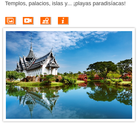
VUELO + HOTEL
Templos, palacios, islas y... ¡playas paradisíacas!
PLAYAS
CRUCEROS
CIRCUITOS
DISNEY
TRIP PLANNER
INFORMACIÓN DEL DESTINO
Disfrutar de unas vacaciones en Tailandia es sinónimo de