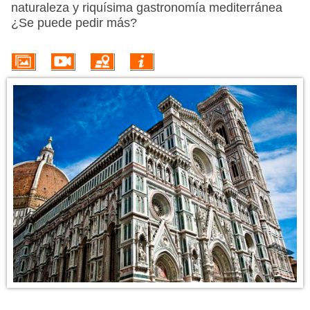
VUELO + HOTEL
naturaleza y riquísima gastronomía mediterránea
¿Se puede pedir más?
PLAYAS
CRUCEROS
CIRCUITOS
DISNEY
TRIP PLANNER
INFORMACIÓN DEL DESTINO