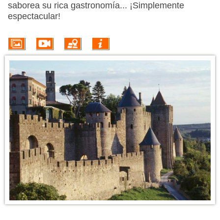
VUELO + HOTEL
saborea su rica gastronomía... ¡Simplemente
espectacular!
PLAYAS
CRUCEROS
CIRCUITOS
DISNEY
TRIP PLANNER
INFORMACIÓN DEL DESTINO