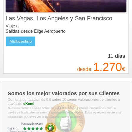
Las Vegas, Los Angeles y San Francisco
Viaje a
Salidas desde Elige Aeropuerto
Multidestino
11
días
1.270
€
desde
Somos los mejor valorados por sus Clientes
Con una puntuación de 9.6 sobre 10 según valoraciones de clientes a
través de
eKomi
Nuestros clientes opinan sobre su experiencia con Centraldevacaciones.com, a
través de la plataforma externa e independiente eKomi. Estas opiniones están a tu
disposición ¿Quieres ver lo que opinan sobre nosotros?
Puntuación eKomi
9.6
/
10
Cálculo de