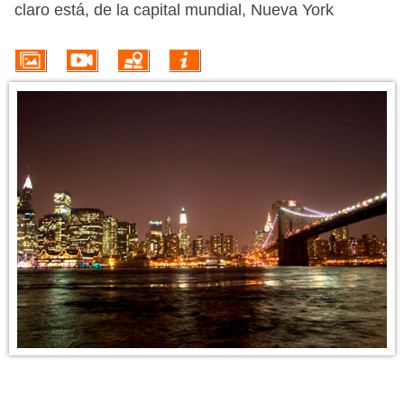
VUELO + HOTEL
claro está, de la capital mundial, Nueva York
PLAYAS
CRUCEROS
CIRCUITOS
DISNEY
TRIP PLANNER
INFORMACIÓN DEL DESTINO
El país más rico del mundo no solo lo es desde el punto de vista