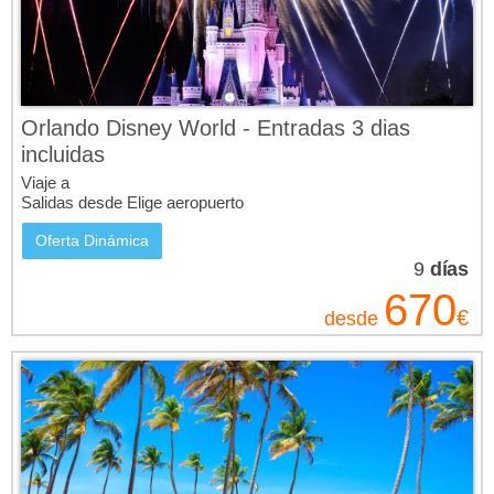
Orlando Disney World - Entradas 3 dias
incluidas
Viaje a
Salidas desde Elige aeropuerto
Oferta Dinámica
9
días
670
€
desde