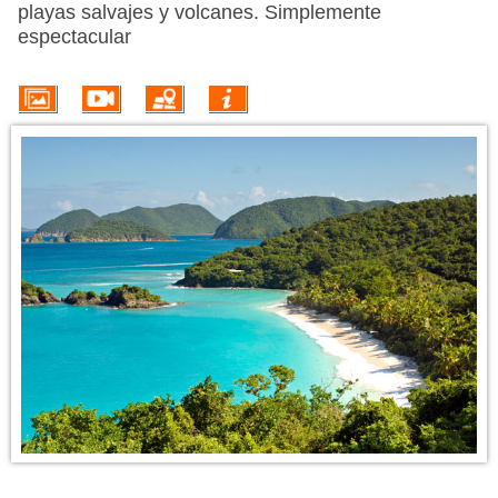
VUELO + HOTEL
playas salvajes y volcanes. Simplemente
espectacular
PLAYAS
CRUCEROS
CIRCUITOS
DISNEY
TRIP PLANNER
INFORMACIÓN DEL DESTINO